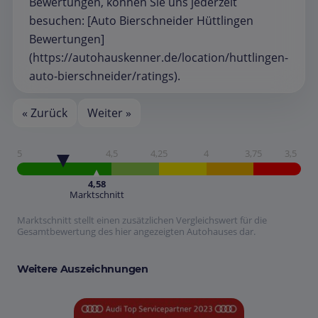
Bewertungen, können Sie uns jederzeit
besuchen: [Auto Bierschneider Hüttlingen
Bewertungen]
(https://autohauskenner.de/location/huttlingen-
auto-bierschneider/ratings).
« Zurück
Weiter »
5
4,5
4,25
4
3,75
3,5
4,58
Marktschnitt
Marktschnitt stellt einen zusätzlichen Vergleichswert für die
Gesamtbewertung des hier angezeigten Autohauses dar.
Weitere Auszeichnungen