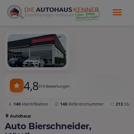
4,8
619 Bewertungen
140
Identifikation
140
Referenznummer
213
Sta
Autohaus
Auto Bierschneider,