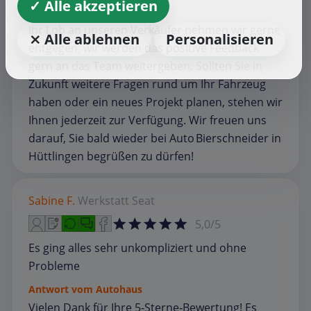
✓ Alle akzeptieren
Ihr Lob an unseren Verkäufer nehmen wir gerne
⨯ Alle ablehnen
Personalisieren
entgegen; wir werden das positive Feedback
gern an das Team weitergeben. Sollten Sie in
Zukunft weitere Fragen rund um Ihr Fahrzeug
haben oder ein neues Projekt planen, stehen wir
Ihnen jederzeit zur Verfügung. Wir freuen uns
darauf, Sie bald wieder bei Auto Bierschneider in
Hüttlingen begrüßen zu dürfen!
Sabine F.
Werkstatt
Seat
5,0/5
Es ging alles sehr unkompliziert und ohne
Probleme
Antwort vom Autohaus
Vielen Dank für Ihre 5‑Sterne‑Bewertung! Es