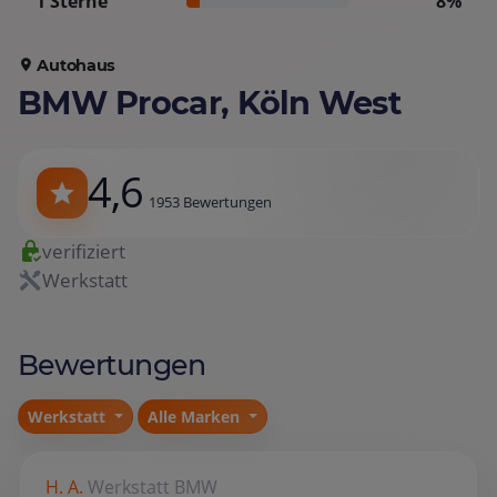
1 Sterne
8%
Autohaus
BMW Procar, Köln West
4,6
1953 Bewertungen
verifiziert
Werkstatt
Bewertungen
Werkstatt
Alle Marken
H. A.
Werkstatt
BMW