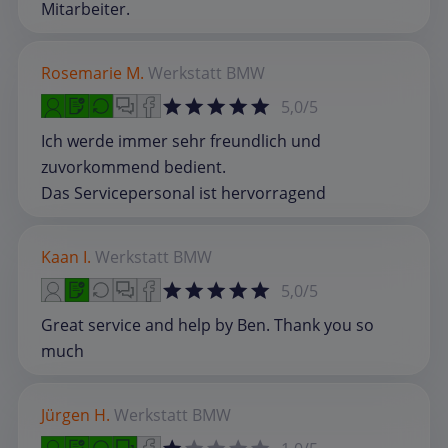
Mitarbeiter.
Rosemarie M.
Werkstatt
BMW
5,0/5
Ich werde immer sehr freundlich und
zuvorkommend bedient.
Das Servicepersonal ist hervorragend
Kaan I.
Werkstatt
BMW
5,0/5
Great service and help by Ben. Thank you so
much
Jürgen H.
Werkstatt
BMW