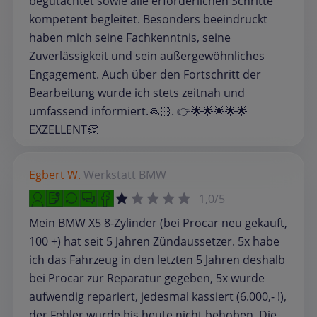
begutachtet sowie alle erforderlichen Schritte
kompetent begleitet. Besonders beeindruckt
haben mich seine Fachkenntnis, seine
Zuverlässigkeit und sein außergewöhnliches
Engagement. Auch über den Fortschritt der
Bearbeitung wurde ich stets zeitnah und
umfassend informiert.🙏🏻. 👉🌟🌟🌟🌟🌟
EXZELLENT👏
Egbert W.
Werkstatt
BMW
1,0/5
Mein BMW X5 8-Zylinder (bei Procar neu gekauft,
100 +) hat seit 5 Jahren Zündaussetzer. 5x habe
ich das Fahrzeug in den letzten 5 Jahren deshalb
bei Procar zur Reparatur gegeben, 5x wurde
aufwendig repariert, jedesmal kassiert (6.000,- !),
der Fehler wurde bis heute nicht behoben. Die