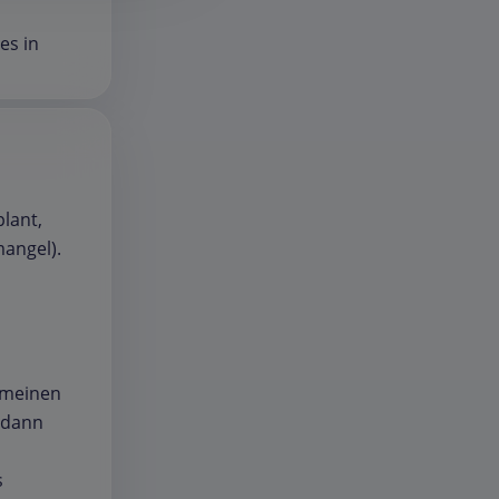
es in
lant,
angel).
 meinen
l dann
s