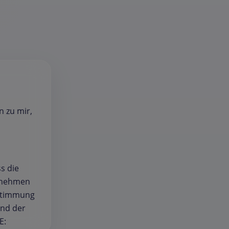
n zu mir,
s die
d nehmen
bstimmung
und der
E: