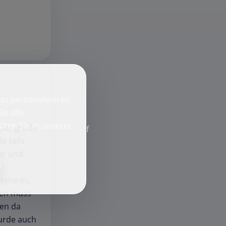
zu personalisieren
ie alle
lten Sie in unserer
 Der große
f
le sehr
er und
tehe es,
den muss
men da
wurde auch