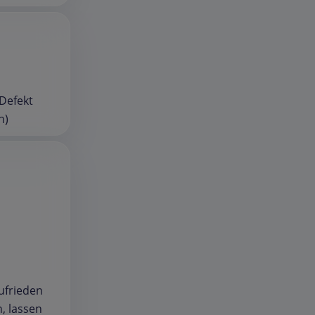
 Defekt
n)
zufrieden
, lassen