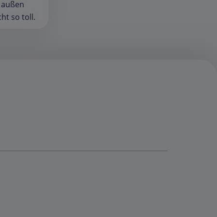
n außen
t so toll.