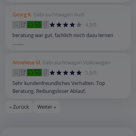
Georg K.
Gebrauchtwagen
Audi
4,0/5
beratung war gut, fachlich noch dazu lernen
…......
Anneliese M.
Gebrauchtwagen
Volkswagen
5,0/5
Sehr kundenfreundliches Verhalten. Top
Beratung. Reibungsloser Ablauf.
« Zurück
Weiter »