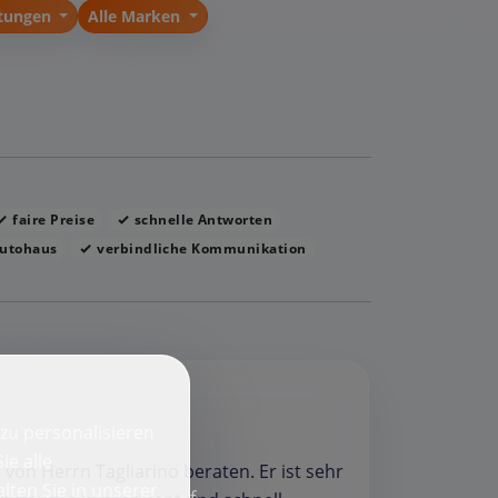
stungen
Alle Marken
faire Preise
schnelle Antworten
utohaus
verbindliche Kommunikation
zu personalisieren
ie alle
on Herrn Tagliarino beraten. Er ist sehr
lten Sie in unserer