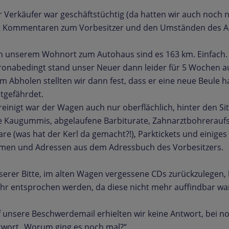
 Verkäufer war geschäftstüchtig (da hatten wir auch noch nic
t Kommentaren zum Vorbesitzer und den Umständen des Au
n unserem Wohnort zum Autohaus sind es 163 km. Einfach.
ronabedingt stand unser Neuer dann leider für 5 Wochen a
m Abholen stellten wir dann fest, dass er eine neue Beule hat
tgefährdet.
einigt war der Wagen auch nur oberflächlich, hinter den Si
te Kaugummis, abgelaufene Barbiturate, Zahnarztbohrerau
re (was hat der Kerl da gemacht?!), Parktickets und einiges
men und Adressen aus dem Adressbuch des Vorbesitzers.
erer Bitte, im alten Wagen vergessene CDs zurückzulegen, 
hr entsprochen werden, da diese nicht mehr auffindbar wa
 unsere Beschwerdemail erhielten wir keine Antwort, bei no
twort „Worum ging es noch mal?“