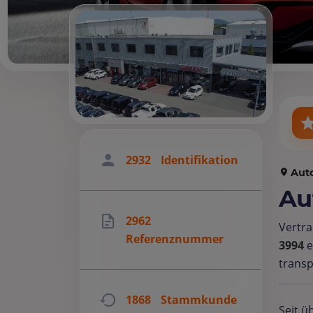
2932
Identifikation
Aut
Au
2962
Vertra
Referenznummer
3994
e
transp
1868
Stammkunde
Seit ü