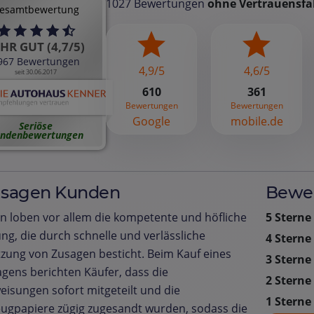
1027 Bewertungen
ohne Vertrauensfa
esamtbewertung
HR GUT (4,7/5)
967 Bewertungen
4,9/5
4,6/5
seit 30.06.2017
610
361
Bewertungen
Bewertungen
Google
mobile.de
Seriöse
ndenbewertungen
 sagen Kunden
Bewer
 loben vor allem die kompetente und höfliche
5 Sterne
ng, die durch schnelle und verlässliche
4 Sterne
ung von Zusagen besticht. Beim Kauf eines
3 Sterne
ens berichten Käufer, dass die
2 Sterne
isungen sofort mitgeteilt und die
1 Sterne
ugpapiere zügig zugesandt wurden, sodass die