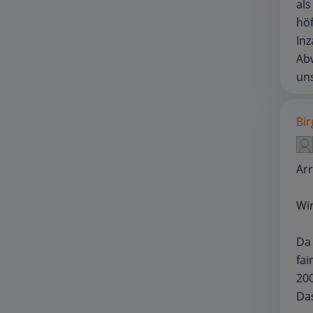
als
höf
Inz
Abw
un
Bir
Ar
Wi
Da
fai
200
Das