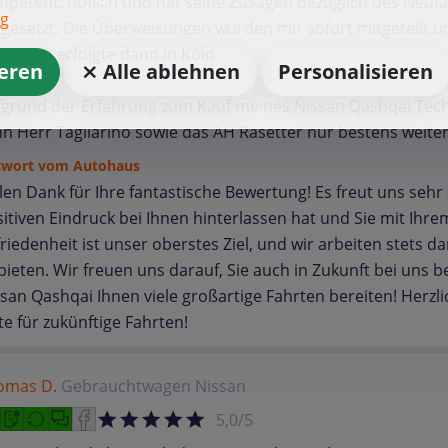
petent, höflich und hat seine Zusagen bezüglich des Neuf
ng
esetzt. Die Überweisungen wurden mir sofort mitgeteilt u
assung erfolgte dann in Köln.
ieren
⨯ Alle ablehnen
Personalisieren
fgrund der Erfahrung zum Kauf meines Nissan Qashqai Tech
n Herr Tagliarino sowie das AH Rasetter nur bestens weite
twort vom Autohaus
len Dank für Ihre fantastische Bewertung! Es freut uns sehr
itiven Eindruck bei Ihnen hinterlassen hat und Sie mit Ihrem
riedenheit ist unser oberstes Ziel, und wir arbeiten stets
bieten. Wir freuen uns darauf, Sie auch in Zukunft bei uns b
san Qashqai Ihnen viele großartige Fahrten bereiten! Herzl
e für zukünftige Fahrten!
omas D.
Gebrauchtwagen
Nissan
5,0/5