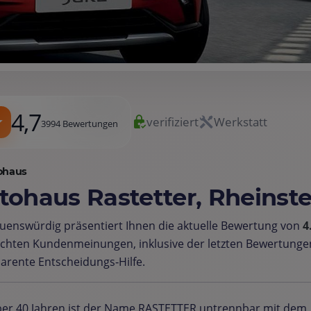
4,7
verifiziert
Werkstatt
3994 Bewertungen
ohaus
tohaus Rastetter, Rheinst
uenswürdig präsentiert Ihnen die aktuelle Bewertung von
4
chten Kundenmeinungen, inklusive der letzten Bewertungen
arente Entscheidungs‑Hilfe.
ber 40 Jahren ist der Name RASTETTER untrennbar mit dem