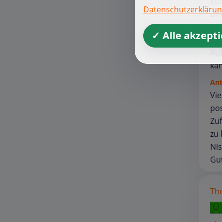
kom
Datenschutzerkläru
umg
Zul
✓ Alle akzept
Au
kan
An
Vie
pos
Zuf
zu 
Nis
Gut
Th