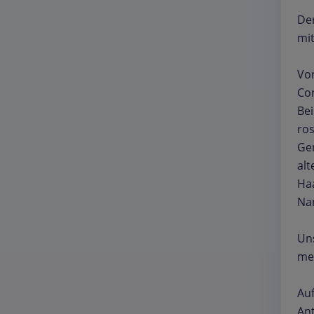
Der
mi
Vo
Co
Bei
ros
Ger
al
Haa
Na
Uns
me
Auf
An