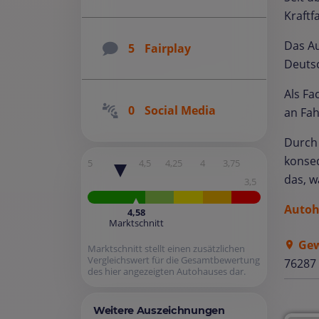
Kraft
Das Au
5
Fairplay
Deuts
Als Fa
0
Social Media
an Fah
Durch 
konseq
5
4,5
4,25
4
3,75
das, w
3,5
Autoh
4,58
Marktschnitt
Gew
Marktschnitt stellt einen zusätzlichen
Vergleichswert für die Gesamtbewertung
76287 
des hier angezeigten Autohauses dar.
Weitere Auszeichnungen