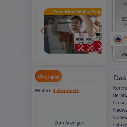
G
SE
2
Ku
Das
Gruppe
Kunden
Weitere
4 Standorte
Beratu
Umsetz
Neuwag
Überwe
Zum Anzeigen
Fahrze