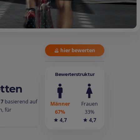
hier bewerten
Bewerterstruktur
etten
.7
basierend auf
Männer
Frauen
, für
67%
33%
4,7
4,7