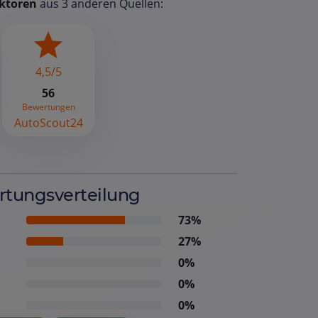
ktoren
aus 3 anderen Quellen:
4,5/5
56
Bewertungen
AutoScout24
tungsverteilung
73%
27%
0%
0%
0%