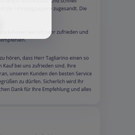
f
ahrzeuges konsequent und schnell
nd die Fahrzeugpapiere zugesandt. Die
na e-Power war ich sehr zufrieden und
rempfehlen.
 zu hören, dass Herr Tagliarino einen so
 Kauf bei uns zufrieden sind. Ihre
 daran, unseren Kunden den besten Service
egrüßen zu dürfen. Sicherlich wird Ihr
ichen Dank für Ihre Empfehlung und alles