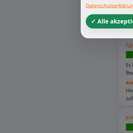
Ver
Datenschutzerkläru
An
Her
✓ Alle akzept
dem
Egz
Es 
Be
An
Her
zuf
Jut