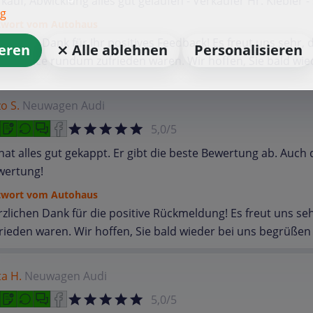
kauf, Abwicklung alles gut gelaufen - Verkäufer Hr. Kiebler -
ng
twort vom Autohaus
zlichen Dank für Ihr positives Feedback! Es freut uns sehr
ieren
⨯ Alle ablehnen
Personalisieren
 Service rundum zufrieden waren. Wir hoffen, Sie bald wie
o S.
Neuwagen
Audi
5,0/5
hat alles gut gekappt. Er gibt die beste Bewertung ab. Auc
wertung!
twort vom Autohaus
zlichen Dank für die positive Rückmeldung! Es freut uns s
rieden waren. Wir hoffen, Sie bald wieder bei uns begrüßen
ta H.
Neuwagen
Audi
5,0/5