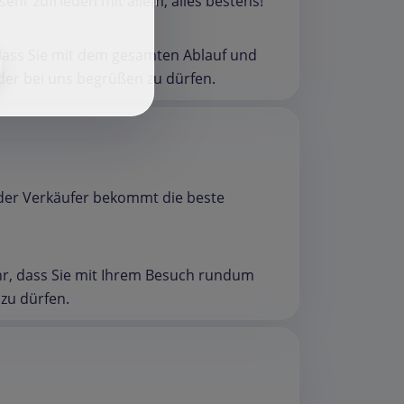
f
 sehr zufrieden mit allem, alles bestens!
, dass Sie mit dem gesamten Ablauf und
der bei uns begrüßen zu dürfen.
h der Verkäufer bekommt die beste
ehr, dass Sie mit Ihrem Besuch rundum
 zu dürfen.