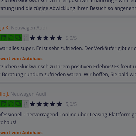
zlichen Glückwunsch zu Ihrer positiven Erfahrung – wir fre
ratung und die zügige Abwicklung Ihren Besuch so angene
ja K.
Neuwagen
Audi
5,0/5
war alles super. Er ist sehr zufrieden. Der Verkäufer gibt er
twort vom Autohaus
zlichen Glückwunsch zu Ihrem positiven Erlebnis! Es freut 
 Beratung rundum zufrieden waren. Wir hoffen, Sie bald wi
ip J.
Neuwagen
Audi
5,0/5
fessionell - hervorragend - online über Leasing-Plattform 
tohaus!
twort vom Autohaus