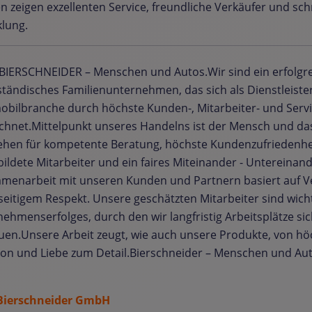
n zeigen exzellenten Service, freundliche Verkäufer und sch
lung.
IERSCHNEIDER – Menschen und Autos.Wir sind ein erfolgre
ständisches Familienunternehmen, das sich als Dienstleister
bilbranche durch höchste Kunden-, Mitarbeiter- und Servi
chnet.Mittelpunkt unseres Handelns ist der Mensch und da
ehen für kompetente Beratung, höchste Kundenzufriedenhei
ildete Mitarbeiter und ein faires Miteinander - Untereinan
menarbeit mit unseren Kunden und Partnern basiert auf V
eitigem Respekt. Unsere geschätzten Mitarbeiter sind wicht
ehmenserfolges, durch den wir langfristig Arbeitsplätze si
en.Unsere Arbeit zeugt, wie auch unsere Produkte, von höc
ion und Liebe zum Detail.Bierschneider – Menschen und Aut
Bierschneider GmbH