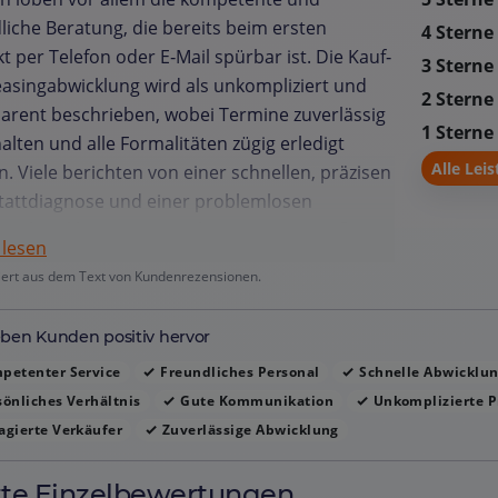
liche Beratung, die bereits beim ersten
4 Sterne
t per Telefon oder E‑Mail spürbar ist. Die Kauf‑
3 Sterne
asingabwicklung wird als unkompliziert und
2 Sterne
arent beschrieben, wobei Termine zuverlässig
1 Sterne
alten und alle Formalitäten zügig erledigt
Alle Lei
. Viele berichten von einer schnellen, präzisen
tattdiagnose und einer problemlosen
ieabwicklung. Die Mitarbeiter zeigen großes
 lesen
ment bei der Finanzierung, sodass Kunden oft
iert aus dem Text von Kundenrezensionen.
Eigenkapital auskommen. Auch die Abholung
ergabe des Fahrzeugs wird als gut organisiert
ben Kunden positiv hervor
rsönlich empfunden, wobei kleine Extras wie
tränk oder ein kurzer Rundgang geschätzt
petenter Service
Freundliches Personal
Schnelle Abwicklu
n. Der Service rund um Altfahrzeugabgabe und
önliches Verhältnis
Gute Kommunikation
Unkomplizierte P
lung wird als aufmerksam und ohne
gierte Verkäufer
Zuverlässige Abwicklung
eiten erlebt. Insgesamt vermittelt das
us ein vertrauenswürdiges Bild, das durch
zte Einzelbewertungen