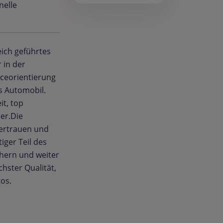
nelle
ich geführtes
 in der
ceorientierung
s Automobil.
t, top
der.Die
ertrauen und
iger Teil des
chern und weiter
hster Qualität,
os.