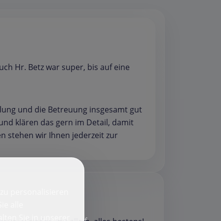
ch Hr. Betz war super, bis auf eine
cklung und die Betreuung insgesamt gut
 und klären das gern im Detail, damit
n stehen wir Ihnen jederzeit zur
zu personalisieren
ie alle
lten Sie in unserer