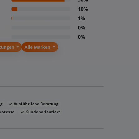
10%
1%
0%
0%
stungen
Alle Marken
ng
Ausführliche Beratung
rozesse
Kundenorientiert