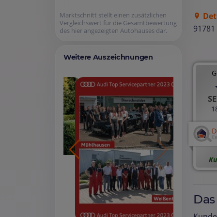
Det
Marktschnitt stellt einen zusätzlichen
Vergleichswert für die Gesamtbewertung
91781
des hier angezeigten Autohauses dar.
Weitere Auszeichnungen
G
SE
1
Ku
Das
Kunde