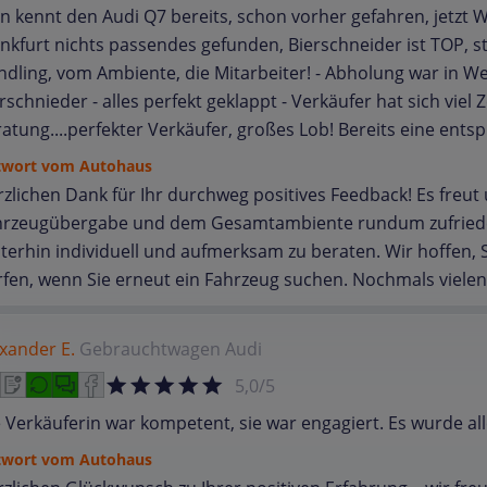
 kennt den Audi Q7 bereits, schon vorher gefahren, jetzt 
nkfurt nichts passendes gefunden, Bierschneider ist TOP, st
dling, vom Ambiente, die Mitarbeiter! - Abholung war in W
rschnieder - alles perfekt geklappt - Verkäufer hat sich vi
atung....perfekter Verkäufer, großes Lob! Bereits eine e
twort vom Autohaus
zlichen Dank für Ihr durchweg positives Feedback! Es freut 
hrzeugübergabe und dem Gesamtambiente rundum zufrieden
terhin individuell und aufmerksam zu beraten. Wir hoffen, 
fen, wenn Sie erneut ein Fahrzeug suchen. Nochmals vielen
xander E.
Gebrauchtwagen
Audi
5,0/5
 Verkäuferin war kompetent, sie war engagiert. Es wurde all
twort vom Autohaus