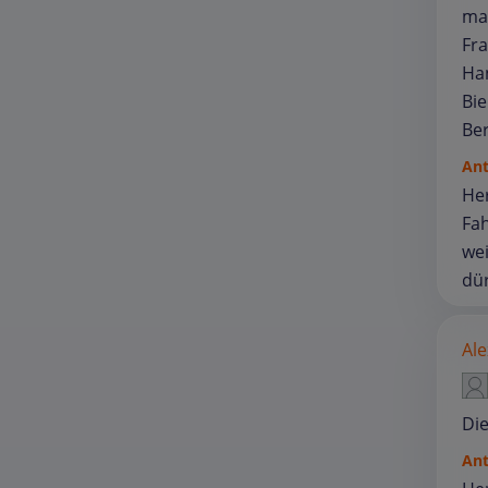
man
Fra
Han
Bie
Ber
An
Her
Fa
wei
dür
Ale
Die
An