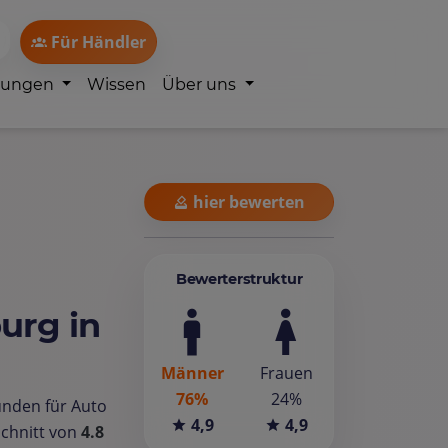
Für Händler
lungen
Wissen
Über uns
hier bewerten
Bewerterstruktur
urg in
Männer
Frauen
76%
24%
unden für Auto
4,9
4,9
chnitt von
4.8