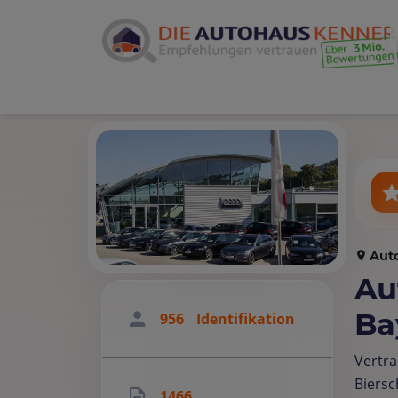
Aut
Au
Ba
956
Identifikation
Vertra
Biers
1466