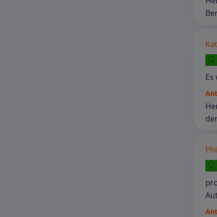
Her
Be
Kat
Es 
An
Her
der
Phil
pro
Au
An