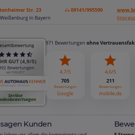
tenheimer Str. 23
09141/995590
www.bi
 Weißenburg in Bayern
Impres
971 Bewertungen
ohne Vertrauensfak
esamtbewertung
HR GUT (4,9/5)
892 Bewertungen
4,7/5
4,6/5
seit 19.02.2017
705
211
Bewertungen
Bewertungen
Google
mobile.de
Seriöse
ndenbewertungen
 sagen Kunden
Bewer
n loben vor allem die kompetente und
5 Sterne