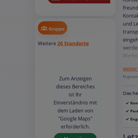
freund
Kontak
und Le
Gruppe
transp
eingeh
Weitere
26 Standorte
werden
Werks
Garant
weiter
Engage
KI-gener
Zum Anzeigen
ohne 
dieses Bereiches
und Üb
Das he
ist Ihr
und pe
Einverständnis mit
ein Ge
Kom
dem Laden von
werde
Pers
"Google Maps"
-abho
Enga
erforderlich.
Wartez
Autoha
Let