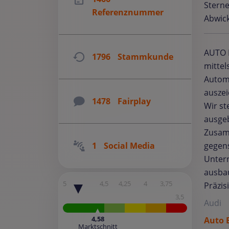
Sterne
Referenznummer
Abwick
AUTO B
1796
Stammkunde
mittel
Automo
auszei
1478
Fairplay
Wir st
ausgeb
Zusam
gegens
1
Social Media
Untern
ausbau
5
4,5
4,25
4
3,75
Präzis
3,5
Audi
4,58
Auto 
Marktschnitt