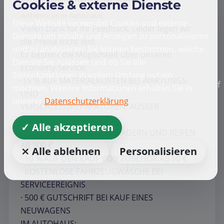
Cookies & externe Dienste
Antwort vom Autohaus
Diese Website verwendet Cookies und externe
Vielen Dank für Ihr Feedback. Leider legen wir
Dienste um Inhalte und Anzeigen zu personalisieren
die Preise nicht fest.
und zu analysieren. Sie können bestimmen, welche
Es besteht die Möglichkeit über unseren
Dienste Sie zulassen und ob Sie alle
Economy Service:
Seitenfunktionen in vollem Umfang nutzen
·15 % AUF MATERIALKOSTEN BEI WARTUNGS-
f
möchten. Weitere Informationen erhalten Sie in
UND
unserer
Datenschutzerklärung
VERSCHLEISSREPARATUREN, AUSSER
RÄDER/REIFEN1
✓ Alle akzeptieren
· 5 % AUF DEN KAUF VON RÄDERN UND REIFEN
AB 300 €
⨯ Alle ablehnen
Personalisieren
· 10 % AUF DEN KAUF VON ZUBEHÖR AB 50 €
· KOSTENLOSE FAHRZEUGWÄSCHE BEI
SERVICEEREIGNIS
· 500 € GUTSCHRIFT BEI KAUF EINES
NEUWAGENS
IM AUTOHAUS;