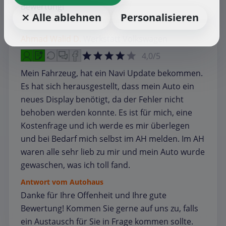
Bewertung!
⨯ Alle ablehnen
Personalisieren
Ahmad Walid D.
Werkstatt
Volkswagen
4,0/5
Mein Fahrzeug, hat ein Navi Update bekommen.
Es hat sich herausgestellt, dass mein Auto ein
neues Display benötigt, da der Fehler nicht
behoben werden konnte. Es ist für mich, eine
Kostenfrage und ich werde es mir überlegen
und bei Bedarf mich selbst im AH melden. Im AH
waren alle sehr lieb zu mir und mein Auto wurde
gewaschen, was ich toll fand.
Antwort vom Autohaus
Danke für Ihre Offenheit und Ihre gute
Bewertung! Kommen Sie gerne auf uns zu, falls
ein Austausch für Sie in Frage kommen sollte.