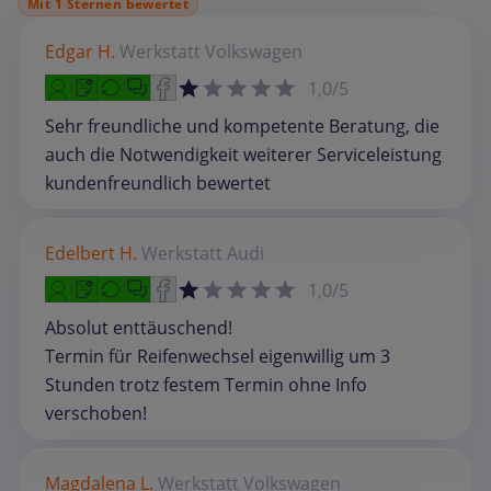
Mit 1 Sternen bewertet
Edgar H.
Werkstatt
Volkswagen
1,0/5
Sehr freundliche und kompetente Beratung, die
auch die Notwendigkeit weiterer Serviceleistung
kundenfreundlich bewertet
Edelbert H.
Werkstatt
Audi
1,0/5
Absolut enttäuschend!
Termin für Reifenwechsel eigenwillig um 3
Stunden trotz festem Termin ohne Info
verschoben!
Magdalena L.
Werkstatt
Volkswagen