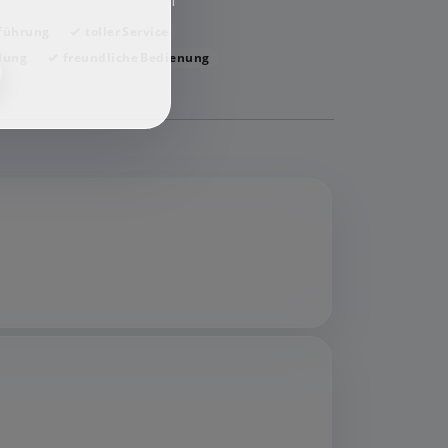
f
führung
toller Service
lung
freundliche Bedienung