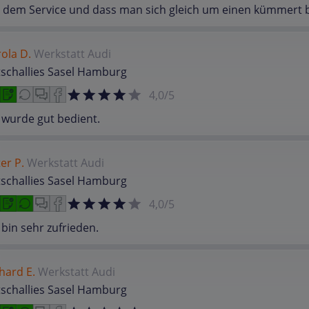
 dem Service und dass man sich gleich um einen kümmert bi
ola D.
Werkstatt
Audi
schallies Sasel Hamburg
4,0/5
 wurde gut bedient.
er P.
Werkstatt
Audi
schallies Sasel Hamburg
4,0/5
 bin sehr zufrieden.
hard E.
Werkstatt
Audi
schallies Sasel Hamburg