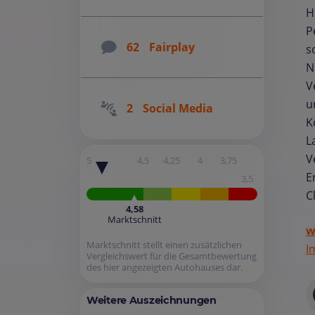
H
P
62
Fairplay
s
N
V
u
2
Social Media
K
L
V
5
4,5
4,25
4
3,75
E
3,5
C
4,58
Marktschnitt
w
Marktschnitt stellt einen zusätzlichen
I
Vergleichswert für die Gesamtbewertung
des hier angezeigten Autohauses dar.
Weitere Auszeichnungen