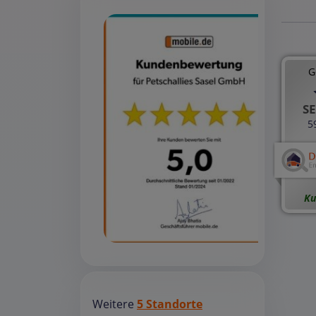
G
SE
5
Ku
Weitere
5 Standorte