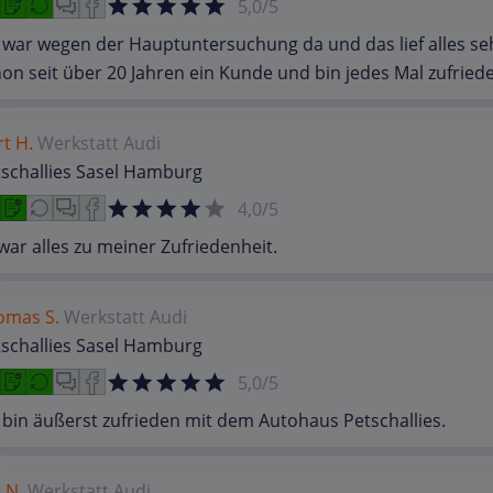
5,0/5
 war wegen der Hauptuntersuchung da und das lief alles seh
on seit über 20 Jahren ein Kunde und bin jedes Mal zufriede
t H.
Werkstatt
Audi
schallies Sasel Hamburg
4,0/5
war alles zu meiner Zufriedenheit.
omas S.
Werkstatt
Audi
schallies Sasel Hamburg
5,0/5
 bin äußerst zufrieden mit dem Autohaus Petschallies.
e N.
Werkstatt
Audi