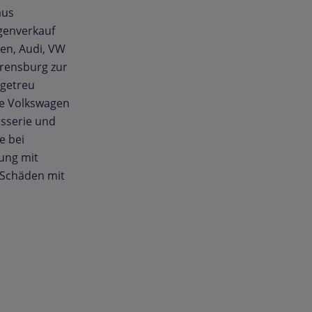
aus
agenverkauf
gen, Audi, VW
rensburg zur
 getreu
ie Volkswagen
osserie und
e bei
ung mit
r Schäden mit