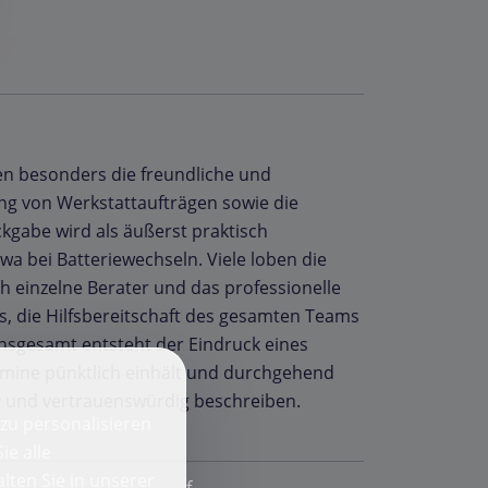
en besonders die freundliche und
ng von Werkstattaufträgen sowie die
kgabe wird als äußerst praktisch
wa bei Batteriewechseln. Viele loben die
 einzelne Berater und das professionelle
, die Hilfsbereitschaft des gesamten Teams
Insgesamt entsteht der Eindruck eines
mine pünktlich einhält und durchgehend
tiv und vertrauenswürdig beschreiben.
zu personalisieren
ie alle
lten Sie in unserer