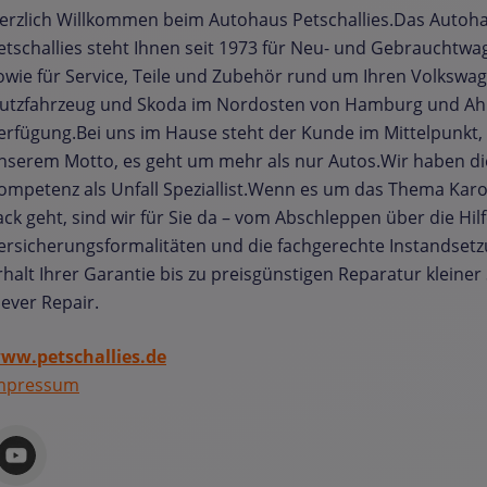
erzlich Willkommen beim Autohaus Petschallies.Das Autoh
etschallies steht Ihnen seit 1973 für Neu- und Gebrauchtw
owie für Service, Teile und Zubehör rund um Ihren Volkswa
utzfahrzeug und Skoda im Nordosten von Hamburg und Ah
erfügung.Bei uns im Hause steht der Kunde im Mittelpunkt,
nserem Motto, es geht um mehr als nur Autos.Wir haben d
ompetenz als Unfall Speziallist.Wenn es um das Thema Kar
ack geht, sind wir für Sie da – vom Abschleppen über die Hilf
ersicherungsformalitäten und die fachgerechte Instandsetz
rhalt Ihrer Garantie bis zu preisgünstigen Reparatur kleine
lever Repair.
ww.petschallies.de
mpressum