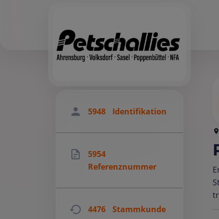
5948
Identifikation
5954
Referenznummer
E
S
t
4476
Stammkunde