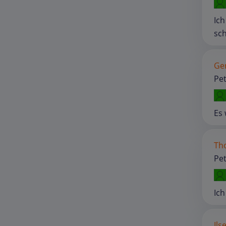
Ich
sch
Ger
Pet
Es 
Th
Pet
Ich
Ils