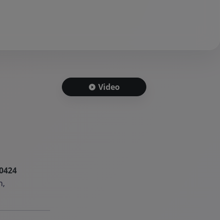
Video
0424
h,