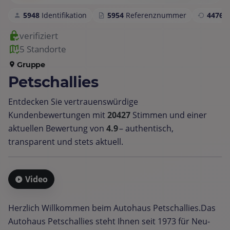
5948
Identifikation
5954
Referenznummer
4476
S
verifiziert
5 Standorte
Gruppe
Petschallies
Entdecken Sie vertrauenswürdige
Kundenbewertungen mit
20427
Stimmen und einer
aktuellen Bewertung von
4.9
– authentisch,
transparent und stets aktuell.
Video
Herzlich Willkommen beim Autohaus Petschallies.Das
Autohaus Petschallies steht Ihnen seit 1973 für Neu-