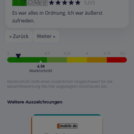
5,0/5
Es war alles in Ordnung. Ich war äußerst
zufrieden.
« Zurück
Weiter »
5
4,5
4,25
4
3,75
3,5
4,58
Marktschnitt
Marktschnitt stellt einen zusätzlichen Vergleichswert für die
Gesamtbewertung des hier angezeigten Autohauses dar.
Weitere Auszeichnungen