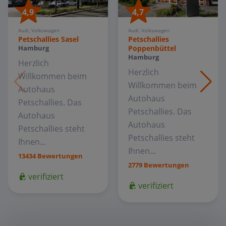
4,9
4,7
Audi, Volkswagen
Audi, Volkswagen
Petschallies Sasel
Petschallies
Poppenbüttel
Hamburg
Hamburg
Herzlich
Herzlich
Willkommen beim
Willkommen beim
Autohaus
Autohaus
Petschallies. Das
Petschallies. Das
Autohaus
Autohaus
Petschallies steht
Petschallies steht
Ihnen...
Ihnen...
13434 Bewertungen
2779 Bewertungen
verifiziert
verifiziert