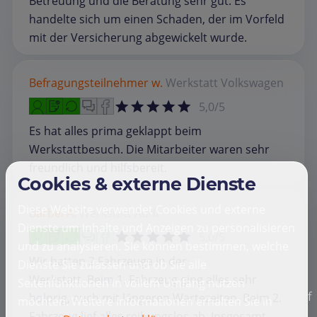
Betreuung und die Beratung sehr gut. Es
handelte sich um einen Schaden, der im Vorfeld
mit der Versicherung abgewickelt wurde.
Befragungsteilnehmer w.
Werkstatt
Volkswagen
5,0/5
Es hat alles prima geklappt beim
Werkstattbesuch. Die Mitarbeiter waren sehr
freundlich und hilfsbereit.
Cookies & externe Dienste
Diese Website verwendet Cookies und externe
Bärbel A.
Werkstatt
Audi
Dienste um Inhalte und Anzeigen zu personalisieren
5,0/5
und zu analysieren. Sie können bestimmen, welche
Wir hatten 2 Fahrzeuge in der
Dienste Sie zulassen und ob Sie alle
Werkstatt. Beim 1. Fahrzeug ging alles sehr
Seitenfunktionen in vollem Umfang nutzen
f
holprig, auch mit längeren Wartezeiten. Beim 2.
möchten. Weitere Informationen erhalten Sie in
Fahrzeug lief alles reibungslos ab. Insgesamt