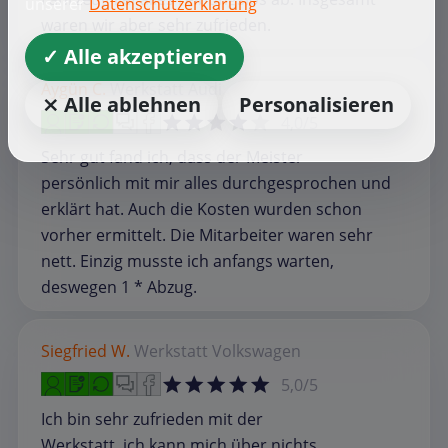
unserer
Datenschutzerklärung
waren wir aber sehr zufrieden.
✓ Alle akzeptieren
Aygün C.
Werkstatt
Audi
⨯ Alle ablehnen
Personalisieren
4,0/5
Sehr gut fand ich, dass der Meister
persönlich mit mir alles durchgesprochen und
erklärt hat. Auch die Kosten wurden schon
vorher ermittelt. Die Mitarbeiter waren sehr
nett. Einzig musste ich anfangs warten,
deswegen 1 * Abzug.
Siegfried W.
Werkstatt
Volkswagen
5,0/5
Ich bin sehr zufrieden mit der
Werkstatt, ich kann mich über nichts