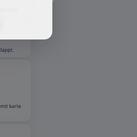
f
gebracht
klappt.
mit karte