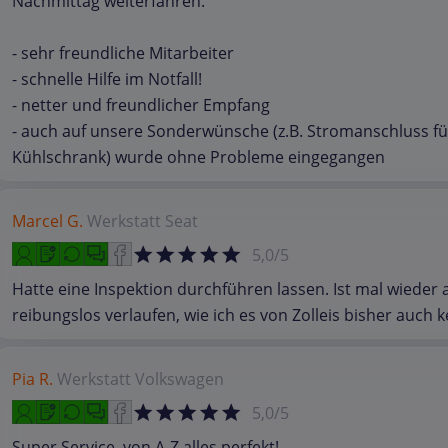
Nachmittag weiterfahren.
- sehr freundliche Mitarbeiter
- schnelle Hilfe im Notfall!
- netter und freundlicher Empfang
- auch auf unsere Sonderwünsche (z.B. Stromanschluss fü
Kühlschrank) wurde ohne Probleme eingegangen
Marcel G.
Werkstatt
Seat
5,0/5
Hatte eine Inspektion durchführen lassen. Ist mal wieder a
reibungslos verlaufen, wie ich es von Zolleis bisher auch 
Pia R.
Werkstatt
Volkswagen
5,0/5
Super Service, von A-Z alles perfekt!