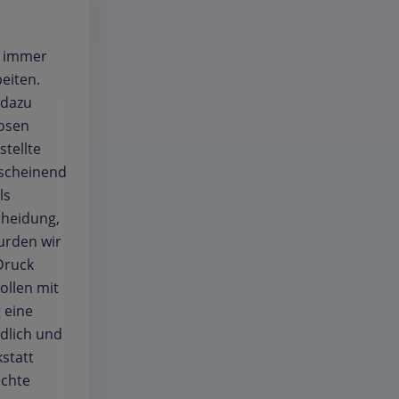
e immer
eiten.
 dazu
losen
tellte
anscheinend
ls
cheidung,
wurden wir
Druck
ollen mit
 eine
ndlich und
statt
echte