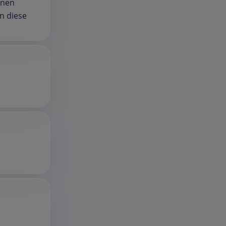
enen
n diese