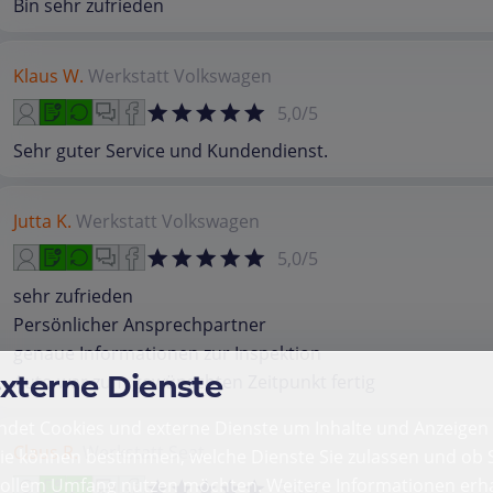
Bin sehr zufrieden
Klaus W.
Werkstatt
Volkswagen
5,0/5
Sehr guter Service und Kundendienst.
Jutta K.
Werkstatt
Volkswagen
5,0/5
sehr zufrieden
Persönlicher Ansprechpartner
genaue Informationen zur Inspektion
externe Dienste
Auto war zum gewünschten Zeitpunkt fertig
det Cookies und externe Dienste um Inhalte und Anzeigen 
Claus R.
Werkstatt
Seat
Sie können bestimmen, welche Dienste Sie zulassen und ob S
vollem Umfang nutzen möchten. Weitere Informationen erha
5,0/5