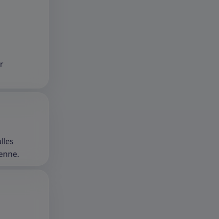
r
lles
kenne.