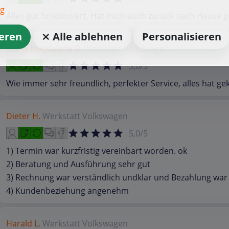
ng
Alles gut funktioniert. Hat mich auch zurück nach Hause 
ieren
⨯ Alle ablehnen
Personalisieren
Maria Magdalena R.
Werkstatt
Volkswagen
5,0/5
Wie immer sehr freundlich, perfekter Service, alles hat ge
Dieter H.
Werkstatt
Volkswagen
5,0/5
1) Termin war kurzfristig vereinbart worden. ok
2) Beratung und Ausführung sehr gut
3) Rechnung war verständlich undklar und Bezahlung war 
4) Kundenbeziehung angenehm
Harald L.
Werkstatt
Volkswagen