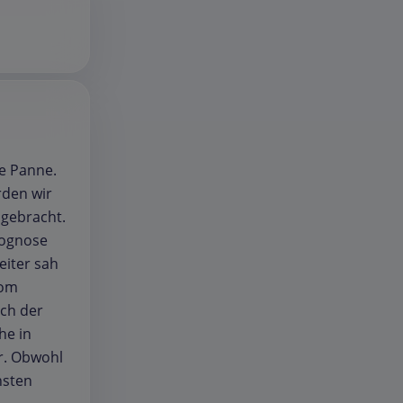
ne Panne.
rden wir
 gebracht.
rognose
eiter sah
vom
ach der
he in
r. Obwohl
hsten