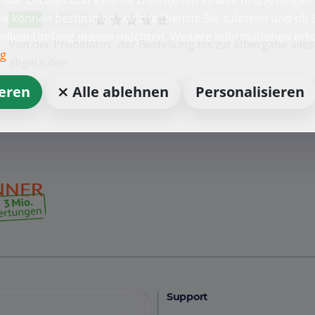
Sie können bestimmen, welche Dienste Sie zulassen und ob S
5,0/5
vollem Umfang nutzen möchten. Weitere Informationen erha
Von der Probefahrt ,der Bestellung bis zur Übergabe alle
ng
abgelaufen.
ieren
⨯ Alle ablehnen
Personalisieren
Support