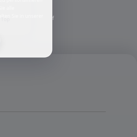
ie alle
lten Sie in unserer
f
s Top