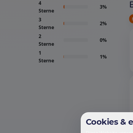
4
3%
Sterne
3
2%
Sterne
2
0%
Sterne
1
1%
Sterne
Cookies & 
Diese Website verwen