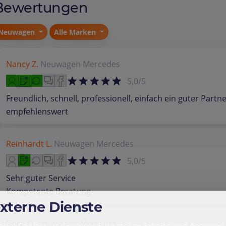
Bewertungen
Neuwagen
Alle Marken
Nancy Z.
Neuwagen
Mercedes
5,0/5
Freundlich, schnell, professionell, einfach ein guter Partne
empfehlenswert
Reinhardt L.
Neuwagen
Mercedes
5,0/5
Sehr guter Service
Kompetente Beratung
externe Dienste
Gerd Q.
Neuwagen
Mercedes
det Cookies und externe Dienste um Inhalte und Anzeigen 