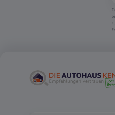
Z
b
1
E