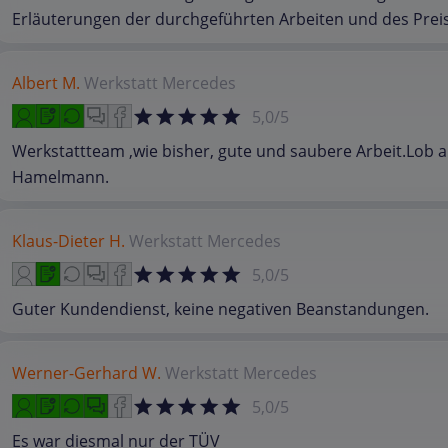
Erläuterungen der durchgeführten Arbeiten und des Prei
Albert M.
Werkstatt
Mercedes
5,0/5
Werkstattteam ,wie bisher, gute und saubere Arbeit.Lob a
Hamelmann.
Klaus-Dieter H.
Werkstatt
Mercedes
5,0/5
Guter Kundendienst, keine negativen Beanstandungen.
Werner-Gerhard W.
Werkstatt
Mercedes
5,0/5
Es war diesmal nur der TÜV