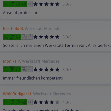
5,0/5
Absolut professionel
Berthold B.
Werkstatt
Mercedes
5,0/5
So stelle ich mir einen Werkstatt-Termin vor . Alles perfekt
Monika P.
Werkstatt
Mercedes
5,0/5
Immer freundlichen kompetent!
Wolf-Rüdiger H.
Werkstatt
Mercedes
4,0/5
Termin telefonisch vereinbart, in Ordnung.