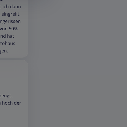
e ich dann
eingreift.
ingerissen
 von 50%
und hat
utohaus
gen.
zeugs,
e hoch der