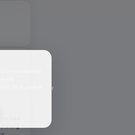
zu personalisieren
ie alle
lten Sie in unserer
f
ntie habe
sicherung
ur