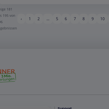
eige
181
is
195
von
‹
1
2
...
5
6
7
8
9
10
96
rgebnissen
Support