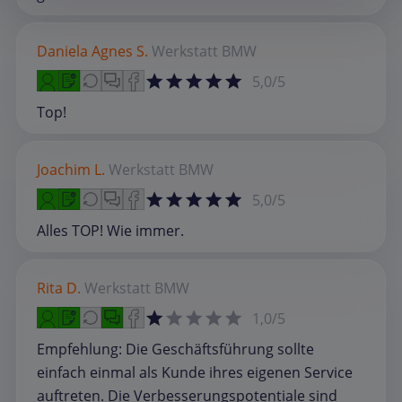
Daniela Agnes S.
Werkstatt
BMW
5,0/5
Top!
Joachim L.
Werkstatt
BMW
5,0/5
Alles TOP! Wie immer.
Rita D.
Werkstatt
BMW
1,0/5
Empfehlung: Die Geschäftsführung sollte
einfach einmal als Kunde ihres eigenen Service
auftreten. Die Verbesserungspotentiale sind