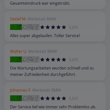
Gesamteindruck war eingetrübt.
Detlef M.
Werkstatt
BMW
5,0/5
Alles super abgelaufen. Toller Service!
Walter U.
Werkstatt
BMW
5,0/5
Die Wartungsarbeiten wurden schnell und zu
meiner Zufriedenheit durchgeführt.
Johannes F.
Werkstatt
BMW
5,0/5
Der Service lief wie immer sehr Problemlos ab.