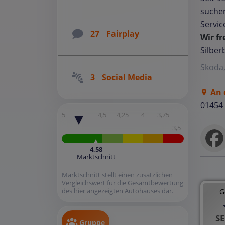
suche
Servic
27
Fairplay
Wir fr
Silber
Skoda
3
Social Media
An 
01454
5
4,5
4,25
4
3,75
3,5
4,58
Marktschnitt
Marktschnitt stellt einen zusätzlichen
Vergleichswert für die Gesamtbewertung
des hier angezeigten Autohauses dar.
G
SE
Gruppe