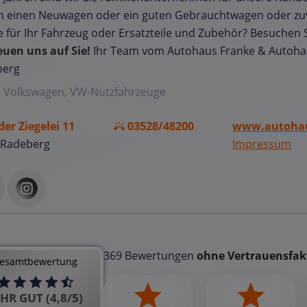
n einen Neuwagen oder ein guten Gebrauchtwagen oder zu
e für Ihr Fahrzeug oder Ersatzteile und Zubehör? Besuchen 
euen uns auf Sie!
Ihr Team vom Autohaus Franke & Autoh
berg
, Volkswagen, VW-Nutzfahrzeuge
der Ziegelei 11
03528/48200
www.autohau
 Radeberg
Impressum
369 Bewertungen
ohne Vertrauensfak
esamtbewertung
HR GUT (4,8/5)