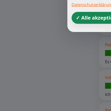
Datenschutzerkläru
Ger
✓ Alle akzept
Ich
Pet
Es 
Vo
Ich
Ilo