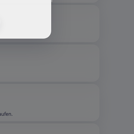
f
aufen.