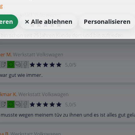
ng
t U.
Werkstatt
Volkswagen
ieren
⨯ Alle ablehnen
Personalisieren
5,0/5
 bin schon seit 25 Jahren Kunde dort und bin zufrieden.
er M.
Werkstatt
Volkswagen
5,0/5
war gut wie immer.
lkmar K.
Werkstatt
Volkswagen
5,0/5
 musste wegen meinem tüv zu ihnen und es ist alles gut gel
na B.
Werkstatt
Volkswagen