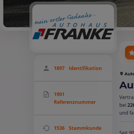
1897
Identifikation
Aut
Au
1901
Vertr
Referenznummer
bei
22
und fa
1536
Stammkunde
Seit 9