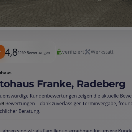
4,8
verifiziert
Werkstatt
2269 Bewertungen
ohaus
tohaus Franke, Radeberg
auenswürdige Kundenbewertungen zeigen die aktuelle Bew
69
Bewertungen – dank zuverlässiger Terminvergabe, freun
chlicher Beratung.
0 Jahren sind wir als Familienunternehmen für unsere Kunde