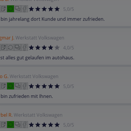
5,0/5
 bin jahrelang dort Kunde und immer zufrieden.
gmar J.
Werkstatt
Volkswagen
4,0/5
ist alles gut gelaufen im autohaus.
o G.
Werkstatt
Volkswagen
5,0/5
 bin zufrieden mit Ihnen.
bel R.
Werkstatt
Volkswagen
5,0/5