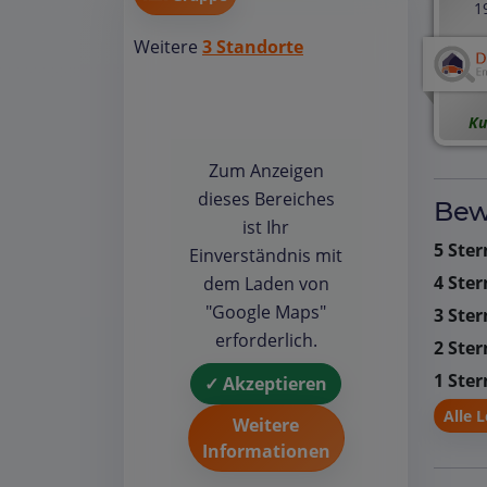
1
Weitere
3 Standorte
Ku
Zum Anzeigen
dieses Bereiches
Bew
ist Ihr
5 Ster
Einverständnis mit
4 Ster
dem Laden von
"Google Maps"
3 Ster
erforderlich.
2 Ster
1 Ster
✓ Akzeptieren
Alle 
Weitere
Informationen