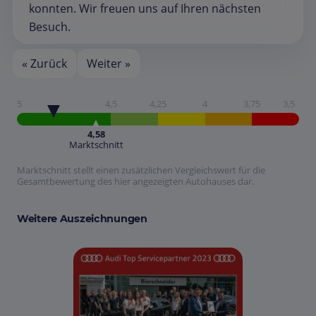
konnten. Wir freuen uns auf Ihren nächsten
Besuch.
« Zurück
Weiter »
5
4,5
4,25
4
3,75
3,5
4,58
Marktschnitt
Marktschnitt stellt einen zusätzlichen Vergleichswert für die
Gesamtbewertung des hier angezeigten Autohauses dar.
Weitere Auszeichnungen