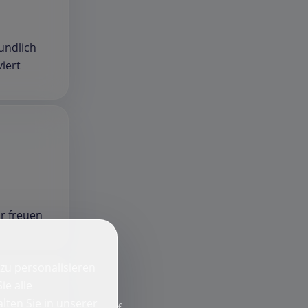
eundlich
iert
ir freuen
zu personalisieren
ie alle
lten Sie in unserer