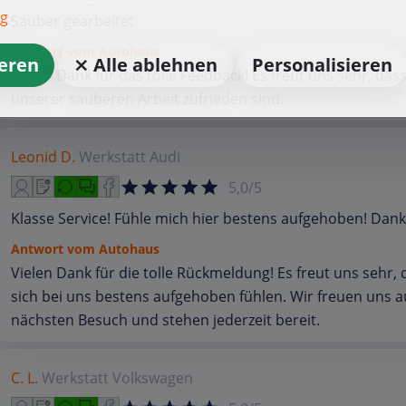
ng
Sauber gearbeitet
Antwort vom Autohaus
ieren
⨯ Alle ablehnen
Personalisieren
Vielen Dank für das tolle Feedback! Es freut uns sehr, dass
unserer sauberen Arbeit zufrieden sind.
Leonid D.
Werkstatt
Audi
5,0/5
Klasse Service! Fühle mich hier bestens aufgehoben! Dank
Antwort vom Autohaus
Vielen Dank für die tolle Rückmeldung! Es freut uns sehr, 
sich bei uns bestens aufgehoben fühlen. Wir freuen uns a
nächsten Besuch und stehen jederzeit bereit.
C. L.
Werkstatt
Volkswagen