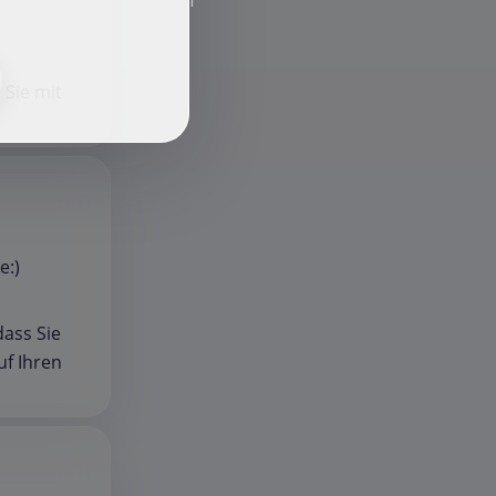
f
 Sie mit
e:)
dass Sie
uf Ihren