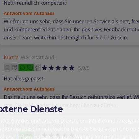
Nett freundlich kompetent
Antwort vom Autohaus
Wir freuen uns sehr, dass Sie unseren Service als nett, fr
und kompetent erlebt haben. Ihr positives Feedback motiv
unser Team, weiterhin bestmöglich für Sie da zu sein.
Kurt V.
Werkstatt
Audi
5,0/5
Hat alles gepasst
Antwort vom Autohaus
Das freut uns sehr, dass Ihr Besuch reibungslos verlief. W
uns, Sie bald wieder bei uns begrüßen zu dürfen.
externe Dienste
det Cookies und externe Dienste um Inhalte und Anzeigen 
Renate H.
Werkstatt
Skoda
Sie können bestimmen, welche Dienste Sie zulassen und ob S
5,0/5
vollem Umfang nutzen möchten. Weitere Informationen erha