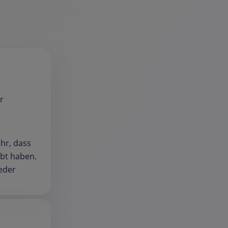
r
ehr, dass
ebt haben.
eder