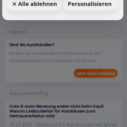
⨯ Alle ablehnen
Personalisieren
Händler
Sind Sie Autohändler?
Fordern Sie unverbindlich Informationen zu den
Autohauskennern an und werden Sie Partner
Jetzt mehr erfahren
Aus unserem Blog
Gute E-Auto-Beratung endet nicht beim Kauf:
Warum Ladezubehör für Autohäuser zum
Vertrauensfaktor wird
20.07.2026 - Obwohl sich E-Autos schon seit Jahren