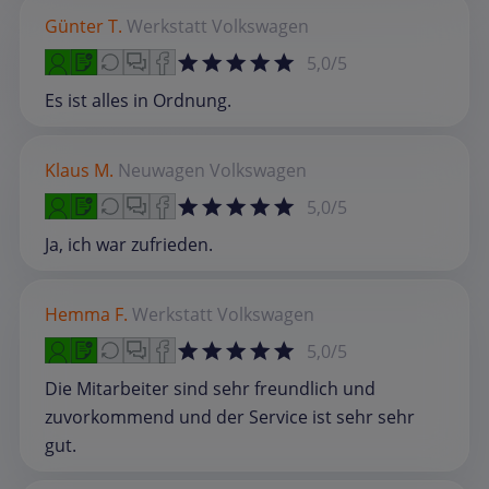
Günter T.
Werkstatt
Volkswagen
5,0/5
Es ist alles in Ordnung.
Klaus M.
Neuwagen
Volkswagen
5,0/5
Ja, ich war zufrieden.
Hemma F.
Werkstatt
Volkswagen
5,0/5
Die Mitarbeiter sind sehr freundlich und
zuvorkommend und der Service ist sehr sehr
gut.