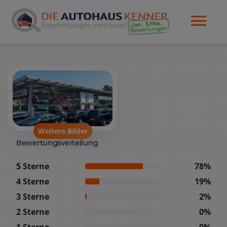
Weitere Bilder
Bewertungsverteilung
5 Sterne
78%
4 Sterne
19%
3 Sterne
2%
2 Sterne
0%