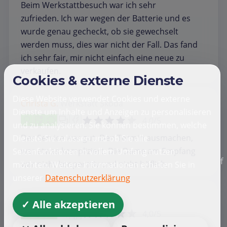
Beim Werkstattbesuch war ich sehr
zufrieden. Ich war wegen der Batterie und es
wurde genau gecheckt, ob sie gewechselt
werden muss, dies war nicht der Fall. Das fand
ich sehr fair, mir nicht einfach eine neue zu
verkaufen.
Cookies & externe Dienste
Diese Website verwendet Cookies und externe
Christa G.
Werkstatt
Skoda
Dienste um Inhalte und Anzeigen zu personalisieren
4,0/5
und zu analysieren. Sie können bestimmen, welche
Der Service war gut. Den Termin ausmachen,
Dienste Sie zulassen und ob Sie alle
war etwas kompliziert. Die Dame am Empfang
Seitenfunktionen in vollem Umfang nutzen
f
war nicht kooperativ und nicht höflich.
möchten. Weitere Informationen erhalten Sie in
unserer
Datenschutzerklärung
Herz J.
Werkstatt
Skoda
✓ Alle akzeptieren
4,0/5