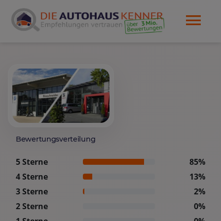
Bewertungsverteilung
5 Sterne
85%
4 Sterne
13%
3 Sterne
2%
2 Sterne
0%