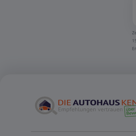
Z
1
E