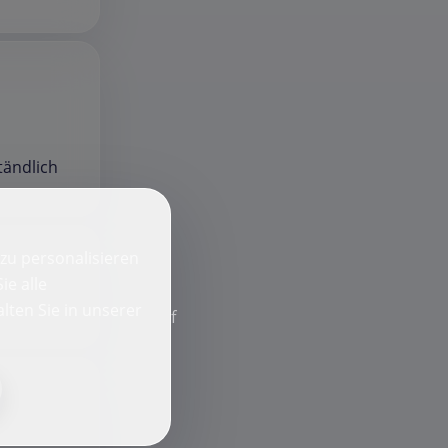
tändlich
zu personalisieren
ie alle
lten Sie in unserer
f