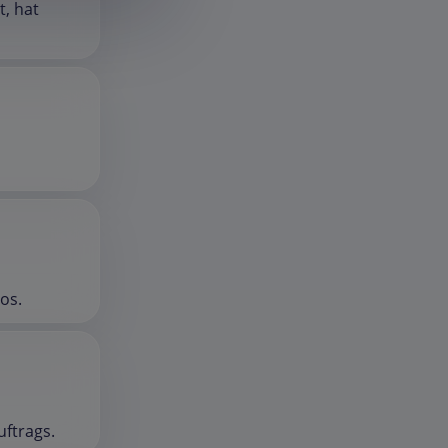
t, hat
los.
uftrags.