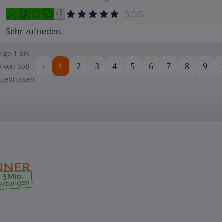
5,0/5
Sehr zufrieden.
eige
1
bis
‹
1
2
3
4
5
6
7
8
9
5
von
558
rgebnissen