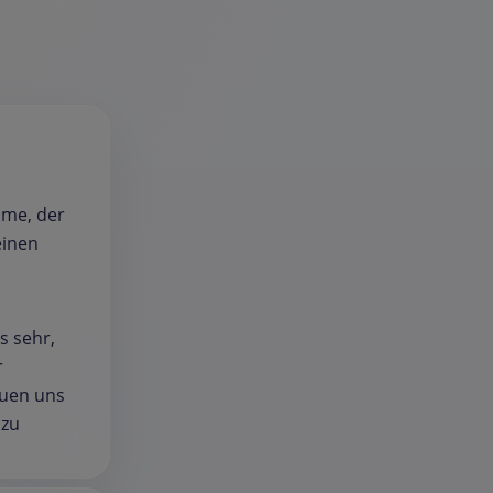
hme, der
einen
s sehr,
r
euen uns
 zu