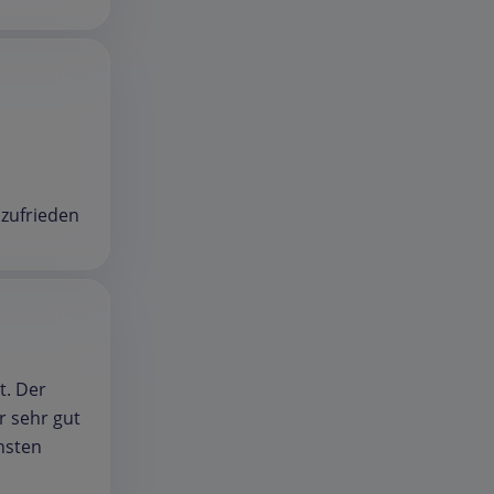
 zufrieden
t. Der
r sehr gut
onsten