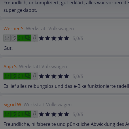
Freundlich, unkompliziert, gut erklärt, alles war vorbereite
super geklappt.
Werner S.
Werkstatt
Volkswagen
5,0/5
Gut.
Anja S.
Werkstatt
Volkswagen
5,0/5
Es lief alles reibungslos und das e-Bike funktionierte tadel
Sigrid W.
Werkstatt
Volkswagen
5,0/5
Freundliche, hilfsbereite und pünktliche Abwicklung des A