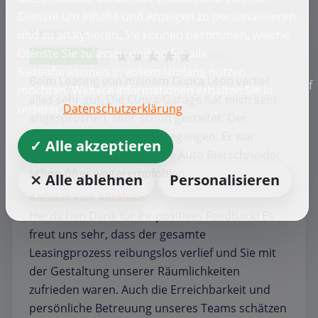
Dienste um Inhalte und Anzeigen zu personalisieren
Ramona G.
Neuwagen
Cupra
und zu analysieren. Sie können bestimmen, welche
Dienste Sie zulassen und ob Sie alle
5,0/5
Seitenfunktionen in vollem Umfang nutzen
Beim Leasing von meinem Cupra Leon verlief
f
möchten. Weitere Informationen erhalten Sie in
alles sehr gut. Die Cupra Garage hat mich sehr
unserer
Datenschutzerklärung
angesprochen, sehr schön gestaltet. Der
Verkäufer ist auf alles eingegangen. Er war
✓ Alle akzeptieren
immer erreichbar. Ich habe Auto Bierschneider
schon öfter weiterempfohlen.
⨯ Alle ablehnen
Personalisieren
Antwort vom Autohaus
Herzlichen Dank für Ihr positives Feedback! Es
freut uns sehr, dass der gesamte
Leasingprozess reibungslos verlief und Sie mit
der Gestaltung unserer Räumlichkeiten
zufrieden waren. Auch die Erreichbarkeit und
persönliche Betreuung unseres Teams schätzen