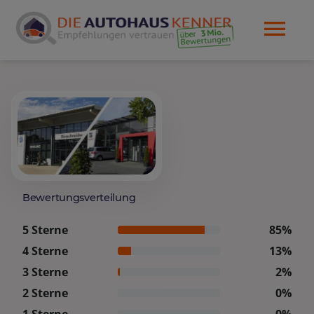
Bewertungsverteilung
5 Sterne
85%
4 Sterne
13%
3 Sterne
2%
2 Sterne
0%