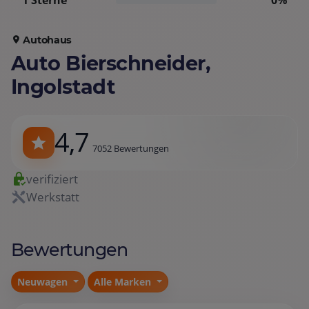
1 Sterne
0%
Autohaus
Auto Bierschneider,
Ingolstadt
4,7
7052 Bewertungen
verifiziert
Werkstatt
Bewertungen
Neuwagen
Alle Marken