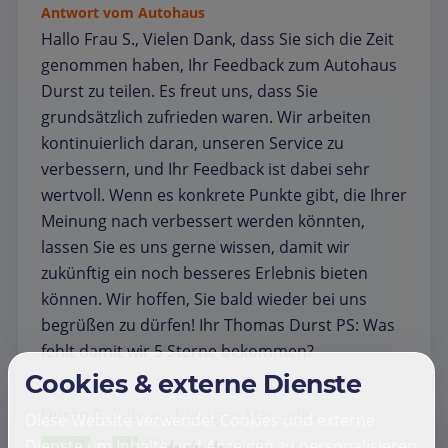
Antwort vom Autohaus
Hallo Frau S., Vielen Dank, dass Sie sich die Zeit
genommen haben, Ihr Feedback zum Autohaus
Durst zu teilen. Es freut uns, dass Sie
grundsätzlich zufrieden waren. Wir arbeiten
kontinuierlich daran, unseren Service zu
verbessern, und Ihr Feedback ist dabei sehr
wertvoll. Wenn es konkrete Punkte gibt, die Ihrer
Meinung nach verbessert werden könnten,
lassen Sie es uns gerne wissen, damit wir
zukünftig ein noch besseres Erlebnis bieten
können. Wir hoffen, Sie bald wieder bei uns
begrüßen zu dürfen! Ihr Thomas Durst PS: Was
fehlt damit wir 5 Sterne bekommen?
Cookies & externe Dienste
Duran S.
Gebrauchtwagen
Mercedes
Diese Website verwendet Cookies und externe
Dienste um Inhalte und Anzeigen zu personalisieren