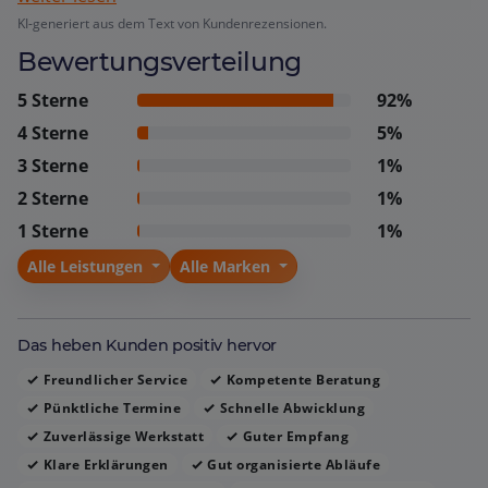
Haus als angenehm und gut organisiert. Fachliche
KI-generiert aus dem Text von Kundenrezensionen.
Expertise wird besonders hervorgehoben – von
Bewertungsverteilung
Inspektionen nach Herstellervorgaben bis zu schnellen
Reifenwechseln und präzisen Reparaturen. Kunden
5 Sterne
92%
fühlen sich gut aufgehoben und vertrauen dem
4 Sterne
5%
Service, was zu wiederholten Besuchen und
3 Sterne
1%
Weiterempfehlungen führt. Insgesamt entsteht der
2 Sterne
1%
Eindruck eines serviceorientierten Unternehmens, das
1 Sterne
1%
durch Zuverlässigkeit, Fachkenntnis und persönliche
Betreuung überzeugt.
Alle Leistungen
Alle Marken
Das heben Kunden positiv hervor
Freundlicher Service
Kompetente Beratung
Pünktliche Termine
Schnelle Abwicklung
Zuverlässige Werkstatt
Guter Empfang
Klare Erklärungen
Gut organisierte Abläufe