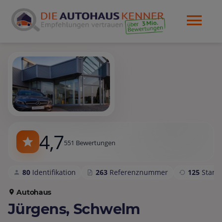
4,7
551 Bewertungen
80
Identifikation
263
Referenznummer
125
Stam
Autohaus
Jürgens, Schwelm