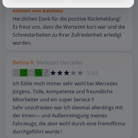
Konnte warten, alles gut und schneii bearbeitet.
Antwort vom Autohaus
Herzlichen Dank für die positive Rückmeldung!
Es freut uns, dass die Wartezeit kurz war und die
Schneidarbeiten zu Ihrer Zufriedenheit erledigt
wurden.
Bettina R.
Werkstatt
Mercedes
3,0/5
Ich fühle mich immer sehr wohl bei Mercedes
Jürgens. Tolle, kompetente und freundliche
Mitarbeiter und ein super Service !!
Sehr unzufrieden war ich diesmal allerdings mit
der Innen— und Außenreinigung meines
Fahrzeugs, die aber wohl durch eine Fremdfirma
durchgeführt wurde !