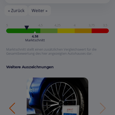
« Zurück
Weiter »
5
4,5
4,25
4
3,75
3,5
4,58
Marktschnitt
Marktschnitt stellt einen zusätzlichen Vergleichswert für die
Gesamtbewertung des hier angezeigten Autohauses dar.
Weitere Auszeichnungen