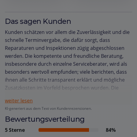
Das sagen Kunden
Kunden schätzen vor allem die Zuverlässigkeit und die
schnelle Terminvergabe, die dafür sorgt, dass
Reparaturen und Inspektionen zügig abgeschlossen
werden. Die kompetente und freundliche Beratung,
insbesondere durch einzelne Serviceberater, wird als
besonders wertvoll empfunden; viele berichten, dass
ihnen alle Schritte transparent erklärt und mögliche
Zusatzkosten im Vorfeld besprochen wurden. Die
Werkstatt überzeugt durch gründliche Arbeit, sei es bei
weiter lesen
kleinen Durchsichten, größeren Reparaturen oder der
KI-generiert aus dem Text von Kundenrezensionen.
Pflege älterer Modelle, wobei häufig die Qualität der
Bewertungsverteilung
Ausführung und die Sauberkeit des Fahrzeugs nach
dem Service hervorgehoben werden. Der
5 Sterne
84%
Kundenservice wird als herzlich und hilfsbereit