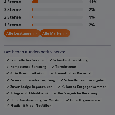
4 Sterne
11%
beschrieben, wobei das Personal sowohl am Empfang
3 Sterne
2%
als auch in der Werkstatt als zuvorkommend und
2 Sterne
1%
engagiert gilt. Kunden fühlen sich gut aufgehoben,
1 Sterne
2%
erhalten schnelle Hilfe bei Notfällen und schätzen das
insgesamt strukturierte, transparente und
Alle Leistungen
Alle Marken
kundenorientierte Vorgehen, das zu einer hohen
Zufriedenheit und Weiterempfehlungsbereitschaft
führt.
Das heben Kunden positiv hervor
Freundlicher Service
Schnelle Abwicklung
Kompetente Beratung
Termintreue
Gute Kommunikation
Freundliches Personal
Zuvorkommender Empfang
Schnelle Terminvergabe
Zuverlässige Reparaturen
Kulantes Entgegenkommen
Bring- und Abholdienst
Umfangreiche Beratung
Hohe Anerkennung für Meister
Gute Organisation
Flexibilität bei Notfällen