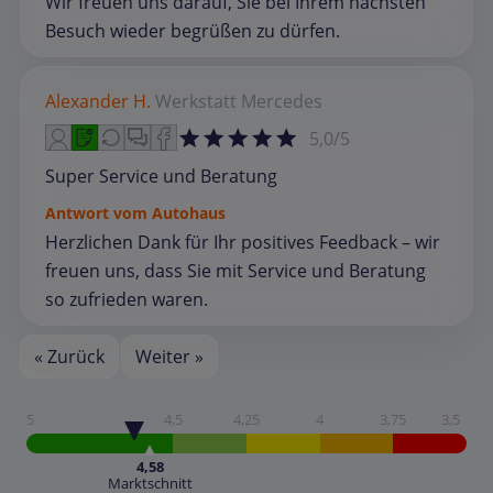
Wir freuen uns darauf, Sie bei Ihrem nächsten
Besuch wieder begrüßen zu dürfen.
Alexander H.
Werkstatt
Mercedes
5,0/5
Super Service und Beratung
Antwort vom Autohaus
Herzlichen Dank für Ihr positives Feedback – wir
freuen uns, dass Sie mit Service und Beratung
so zufrieden waren.
« Zurück
Weiter »
5
4,5
4,25
4
3,75
3,5
4,58
Marktschnitt