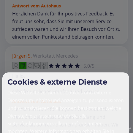
Antwort vom Autohaus
Herzlichen Dank für Ihr positives Feedback. Es
freut uns sehr, dass Sie mit unserem Service
zufrieden waren und wir Ihren Besuch vor Ort zu
einem vollen Punktestand beitragen konnten.
Jürgen S.
Werkstatt
Mercedes
5,0/5
Hallo,
Cookies & externe Dienste
sehr freundlicher Empfang und Service.
Diese Website verwendet Cookies und externe
Dienste um Inhalte und Anzeigen zu personalisieren
Antwort vom Autohaus
und zu analysieren. Sie können bestimmen, welche
Herzlichen Dank für Ihr positives Feedback – es
Dienste Sie zulassen und ob Sie alle
freut uns sehr, dass Sie den Empfang und
Seitenfunktionen in vollem Umfang nutzen
Service als so freundlich empfunden haben. Wir
f
möchten. Weitere Informationen erhalten Sie in
freuen uns auf Ihren nächsten Besuch!