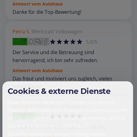
Antwort vom Autohaus
Danke für die Top-Bewertung!
Petra S.
Werkstatt
Volkswagen
5,0/5
Der Service und die Betreuung sind
hervorragend, ich bin sehr zufrieden.
Antwort vom Autohaus
Das freut und motiviert uns zugleich, vielen
lieben Dank!
Cookies & externe Dienste
Diese Website verwendet Cookies und externe
Sophie K.
Werkstatt
Volkswagen
Dienste um Inhalte und Anzeigen zu personalisieren
5,0/5
und zu analysieren. Sie können bestimmen, welche
Dienste Sie zulassen und ob Sie alle
Es war wie immer alles super. Weiter so.
Seitenfunktionen in vollem Umfang nutzen