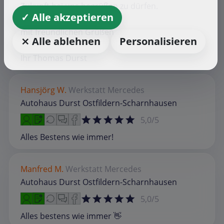
Zukunft bei uns begrüßen zu dürfen.
✓ Alle akzeptieren
mit freundlichen Grüßen
⨯ Alle ablehnen
Personalisieren
Ihr Thomas Durst
Hansjörg W.
Werkstatt
Mercedes
Autohaus Durst Ostfildern-Scharnhausen
5,0/5
Alles Bestens wie immer!
Manfred M.
Werkstatt
Mercedes
Autohaus Durst Ostfildern-Scharnhausen
5,0/5
Alles bestens wie immer 👋