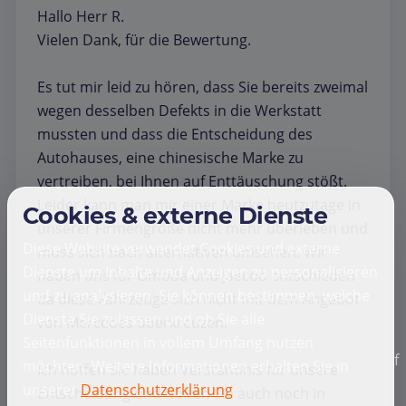
Hallo Herr R.
Vielen Dank, für die Bewertung.
Es tut mir leid zu hören, dass Sie bereits zweimal
wegen desselben Defekts in die Werkstatt
mussten und dass die Entscheidung des
Autohauses, eine chinesische Marke zu
vertreiben, bei Ihnen auf Enttäuschung stößt.
Leider kann man mir einer Marke heutzutage in
Cookies & externe Dienste
unserer Firmengröße nicht mehr überleben und
Diese Website verwendet Cookies und externe
muss sich nach alternativen umsehen. Wir
Dienste um Inhalte und Anzeigen zu personalisieren
haben uns für Omoda und Jaecoo entschieden
und zu analysieren. Sie können bestimmen, welche
da diese Fahrzeuge sich nicht mit dem Angebot
Dienste Sie zulassen und ob Sie alle
von Mercedes überkreuzen.
Seitenfunktionen in vollem Umfang nutzen
f
möchten. Weitere Informationen erhalten Sie in
Ich hoffen Sie haben Verständnis für unsere
unserer
Datenschutzerklärung
Entscheidung und hoffen Sie auch noch in