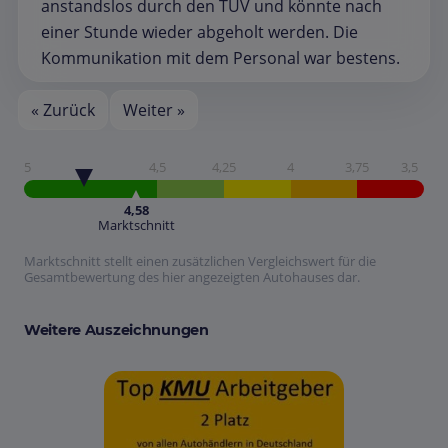
anstandslos durch den TÜV und könnte nach
einer Stunde wieder abgeholt werden. Die
Kommunikation mit dem Personal war bestens.
« Zurück
Weiter »
5
4,5
4,25
4
3,75
3,5
4,58
Marktschnitt
Marktschnitt stellt einen zusätzlichen Vergleichswert für die
Gesamtbewertung des hier angezeigten Autohauses dar.
Weitere Auszeichnungen