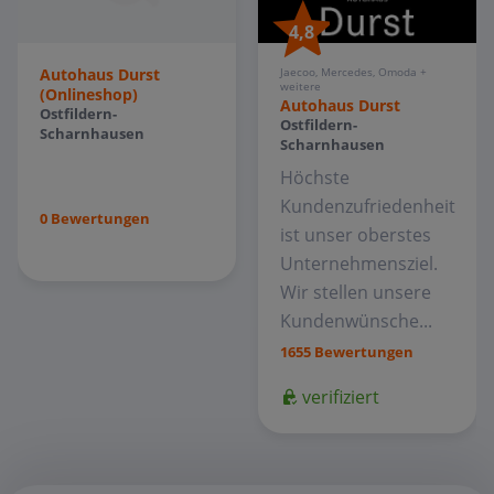
4,8
Autohaus Durst
Jaecoo, Mercedes, Omoda +
weitere
(Onlineshop)
Autohaus Durst
Ostfildern-
Ostfildern-
Scharnhausen
Scharnhausen
Höchste
Kundenzufriedenheit
0 Bewertungen
ist unser oberstes
Unternehmensziel.
Wir stellen unsere
Kundenwünsche...
1655 Bewertungen
verifiziert