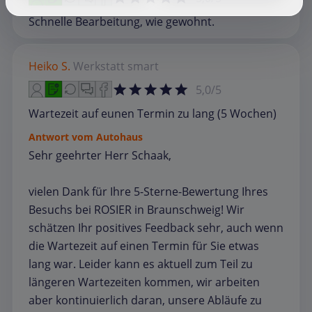
Schnelle Bearbeitung, wie gewohnt.
Heiko S.
Werkstatt
smart
5,0/5
Wartezeit auf eunen Termin zu lang (5 Wochen)
Antwort vom Autohaus
Sehr geehrter Herr Schaak,
vielen Dank für Ihre 5-Sterne-Bewertung Ihres
Besuchs bei ROSIER in Braunschweig! Wir
schätzen Ihr positives Feedback sehr, auch wenn
die Wartezeit auf einen Termin für Sie etwas
lang war. Leider kann es aktuell zum Teil zu
längeren Wartezeiten kommen, wir arbeiten
aber kontinuierlich daran, unsere Abläufe zu