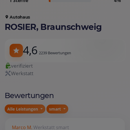
1 Sterne
4%
Autohaus
ROSIER, Braunschweig
4,6
2239 Bewertungen
verifiziert
Werkstatt
Bewertungen
Alle Leistungen
smart
Marco M.
Werkstatt
smart