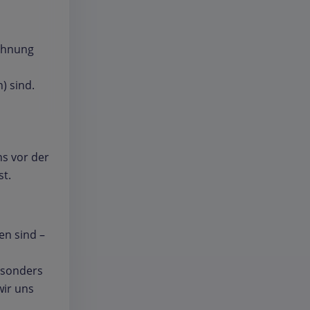
chnung
) sind.
ns vor der
st.
en sind –
esonders
wir uns