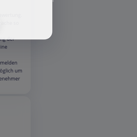
f
Bewertung.
prache so
ung der
mine
, melden
möglich um
ngenehmer