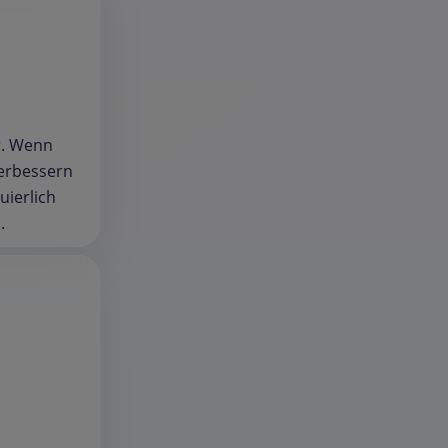
r. Wenn
verbessern
uierlich
.