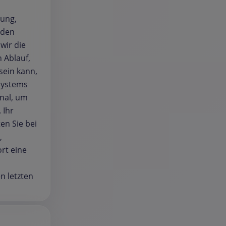
tung,
eden
 wir die
 Ablauf,
sein kann,
Systems
nal, um
 Ihr
en Sie bei
,
rt eine
n letzten