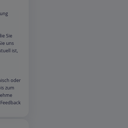
lung
ie Sie
Sie uns
uell ist,
nisch oder
bis zum
enehme
s Feedback