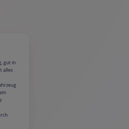
, gut in
 alles
Fahrzeug
 am
z
urch