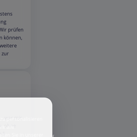
estens
ung
 Wir prüfen
en können,
weitere
 zur
 , war mir
zu personalisieren
e, ohne
ie alle
nd.
lten Sie in unserer