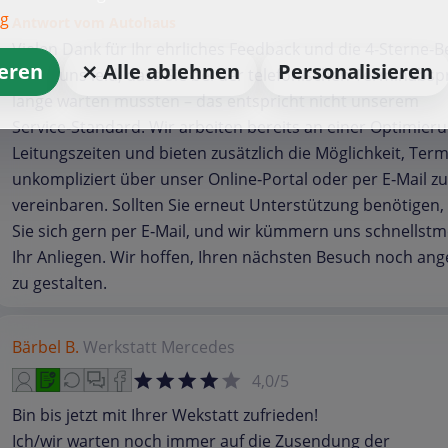
ng
Antwort vom Autohaus
Vielen Dank für Ihr ehrliches Feedback und die 4‑Sterne‑
ieren
⨯ Alle ablehnen
Personalisieren
Es tut uns leid, dass Sie bei der telefonischen Terminabs
lange warten mussten – das entspricht nicht unserem
Service‑Standard. Wir arbeiten bereits an einer Optimier
Leitungszeiten und bieten zusätzlich die Möglichkeit, Ter
unkompliziert über unser Online‑Portal oder per E‑Mail zu
vereinbaren. Sollten Sie erneut Unterstützung benötigen
Sie sich gern per E‑Mail, und wir kümmern uns schnellst
Ihr Anliegen. Wir hoffen, Ihren nächsten Besuch noch a
zu gestalten.
Bärbel B.
Werkstatt
Mercedes
4,0/5
Bin bis jetzt mit Ihrer Wekstatt zufrieden!
Ich/wir warten noch immer auf die Zusendung der