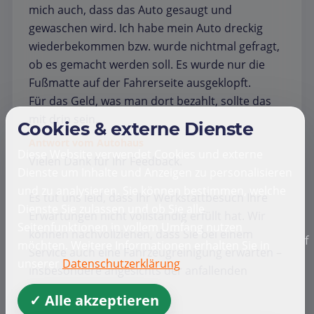
mich auch, dass das Auto gesaugt und
gewaschen wird. Ich habe mein Auto dreckig
wiederbekommen bzw. wurde nichtmal gefragt,
ob es gemacht werden soll. Es wurde nur die
Fußmatte auf der Fahrerseite ausgeklopft.
Für das Geld, was man dort bezahlt, sollte das
mit drin sein.
Cookies & externe Dienste
Antwort vom Autohaus
Diese Website verwendet Cookies und externe
Vielen Dank für Ihr Feedback.
Dienste um Inhalte und Anzeigen zu personalisieren
und zu analysieren. Sie können bestimmen, welche
Es tut uns leid, dass Ihr Werkstattbesuch Ihre
Dienste Sie zulassen und ob Sie alle
Erwartungen nicht vollständig erfüllt hat. Wir
Seitenfunktionen in vollem Umfang nutzen
können nachvollziehen, dass Sie bei einem
f
möchten. Weitere Informationen erhalten Sie in
Service auch eine Fahrzeugreinigung erwarten –
unserer
Datenschutzerklärung
insbesondere angesichts der anfallenden
Kosten.
✓ Alle akzeptieren