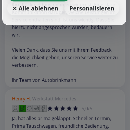
Ihre Rückmeldung nehmen wir ernst. Eine klare
⨯ Alle ablehnen
Personalisieren
Kommunikation darüber, welche Leistungen im
Service enthalten sind, ist uns wichtig. Dass Sie
hierzu nicht angesprochen wurden, bedauern
wir.
Vielen Dank, dass Sie uns mit Ihrem Feedback
die Möglichkeit geben, unseren Service weiter zu
verbessern.
Ihr Team von Autobrinkmann
Henry H.
Werkstatt
Mercedes
5,0/5
Ja, hat alles prima geklappt. Schneller Termin,
Prima Tauschwagen, freundliche Bedienung,