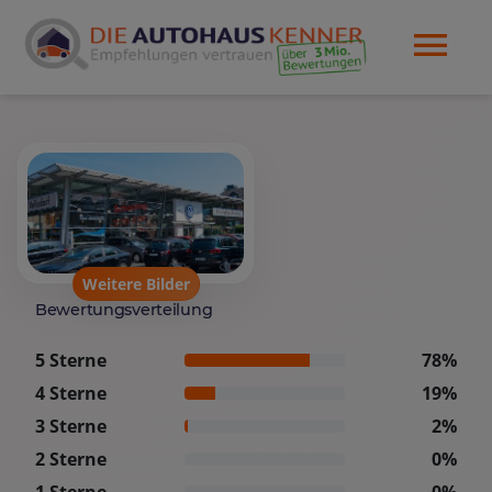
Weitere Bilder
Bewertungsverteilung
5 Sterne
78%
4 Sterne
19%
3 Sterne
2%
2 Sterne
0%