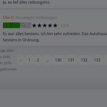
Ja, es lief alles reibungslos.
Elke D.
Neuwagen
Volkswagen
5,0/5
Es war alles bestens. Ich bin sehr zufrieden. Das Autohaus 
bestens in Ordnung.
eige
2041
is
2055
‹
1
2
...
130
131
132
133
on
2076
rgebnissen