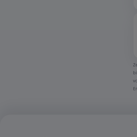
Z
b
v
E