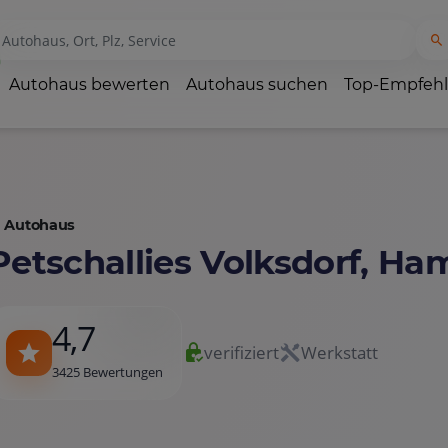
Autohaus bewerten
Autohaus suchen
Top-Empfeh
Autohaus
Petschallies Volksdorf, H
4,7
verifiziert
Werkstatt
3425 Bewertungen