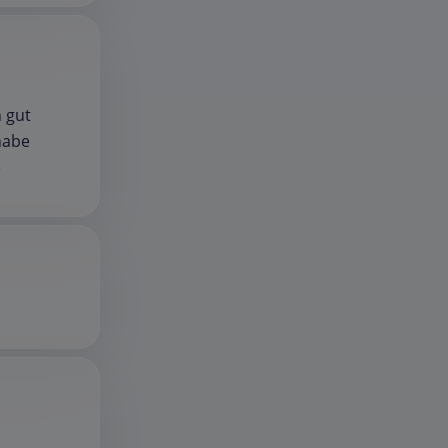
n gut
habe
e