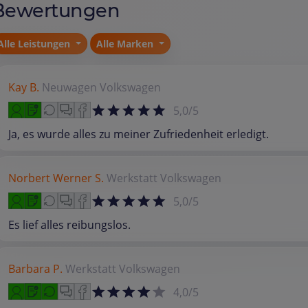
Bewertungen
Alle Leistungen
Alle Marken
Kay B.
Neuwagen
Volkswagen
5,0/5
Ja, es wurde alles zu meiner Zufriedenheit erledigt.
Norbert Werner S.
Werkstatt
Volkswagen
5,0/5
Es lief alles reibungslos.
Barbara P.
Werkstatt
Volkswagen
4,0/5