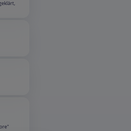
geklärt,
ore"