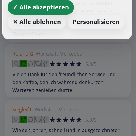
Thank you for bringing this to our attention.
✓ Alle akzeptieren
Your feedback helps us improve our service.
⨯ Alle ablehnen
Personalisieren
Kind regards,
Thomas Durst
Roland G.
Werkstatt
Mercedes
5,0/5
Vielen Dank für den freundlichen Service und
den Kaffee, den ich während der kurzen
Wartezeit genießen durfte.
Siegleif L.
Werkstatt
Mercedes
5,0/5
Wie seit Jahren, schnell und in ausgezeichneter