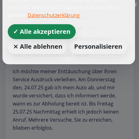
f
möchten. Weitere Informationen erhalten Sie in
unserer
Datenschutzerklärung
Nassim Al K.
Werkstatt
Mercedes
1,0/5
✓ Alle akzeptieren
Betreff: Unzufriedenheit mit Ihrem Service
⨯ Alle ablehnen
Personalisieren
Sehr geehrte Damen und Herren,
ich möchte meiner Enttäuschung über Ihren
Service Ausdruck verleihen. Am Donnerstag
den, 24.07.25 gab ich mein Auto ab, und mir
wurde versichert, dass ich informiert werde,
wann es zur Abholung bereit ist. Bis Freitag
25.07.25 Nachmittag erhielt ich jedoch keinen
Anruf. Mehrere Versuche, Sie zu erreichen,
blieben erfolglos.