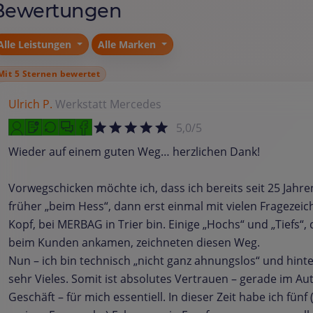
Bewertungen
Alle Leistungen
Alle Marken
Mit 5 Sternen bewertet
Ulrich P.
Werkstatt
Mercedes
5,0/5
Wieder auf einem guten Weg… herzlichen Dank!
Vorwegschicken möchte ich, dass ich bereits seit 25 Jahr
früher „beim Hess“, dann erst einmal mit vielen Fragezei
Kopf, bei MERBAG in Trier bin. Einige „Hochs“ und „Tiefs“, d
beim Kunden ankamen, zeichneten diesen Weg.
Nun – ich bin technisch „nicht ganz ahnungslos“ und hint
sehr Vieles. Somit ist absolutes Vertrauen – gerade im Au
Geschäft – für mich essentiell. In dieser Zeit habe ich fünf 