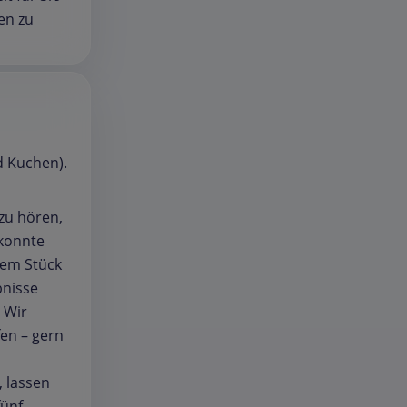
en zu
d Kuchen).
 zu hören,
 konnte
nem Stück
bnisse
 Wir
fen – gern
 lassen
fünf