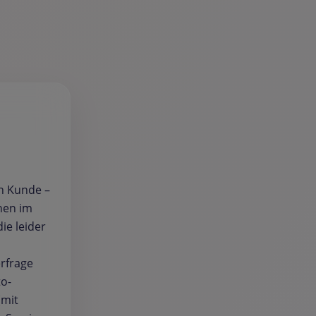
en Kunde –
chen im
ie leider
erfrage
to-
(mit