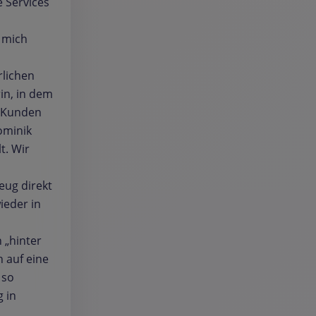
 Services
 mich
rlichen
in, in dem
t Kunden
ominik
t. Wir
eug direkt
ieder in
n „hinter
h auf eine
 so
g in