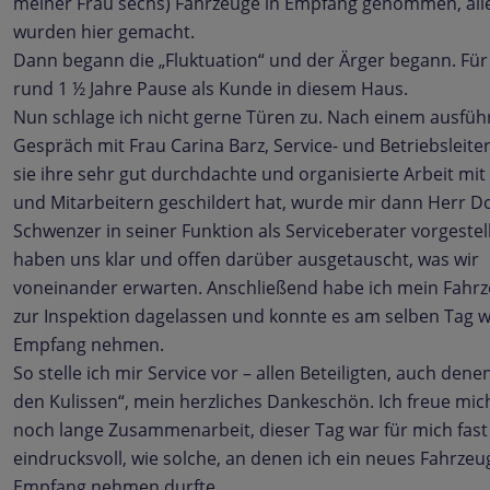
meiner Frau sechs) Fahrzeuge in Empfang genommen, alle
wurden hier gemacht.
Dann begann die „Fluktuation“ und der Ärger begann. Für
rund 1 ½ Jahre Pause als Kunde in diesem Haus.
Nun schlage ich nicht gerne Türen zu. Nach einem ausfüh
Gespräch mit Frau Carina Barz, Service- und Betriebsleiter
sie ihre sehr gut durchdachte und organisierte Arbeit mi
und Mitarbeitern geschildert hat, wurde mir dann Herr D
Schwenzer in seiner Funktion als Serviceberater vorgestell
haben uns klar und offen darüber ausgetauscht, was wir
voneinander erwarten. Anschließend habe ich mein Fahrz
zur Inspektion dagelassen und konnte es am selben Tag w
Empfang nehmen.
So stelle ich mir Service vor – allen Beteiligten, auch dene
den Kulissen“, mein herzliches Dankeschön. Ich freue mic
noch lange Zusammenarbeit, dieser Tag war für mich fast
eindrucksvoll, wie solche, an denen ich ein neues Fahrzeu
Empfang nehmen durfte.