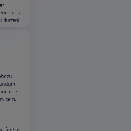
er
reuen uns
u dürfen!
ehr zu
 rundum
 höchste
rvice zu
it für Sie