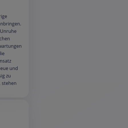
rige
enbringen.
r Unruhe
achen
rwartungen
die
Ansatz
Treue und
sig zu
, stehen