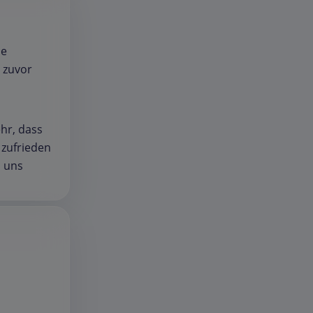
le
 zuvor
ehr, dass
 zufrieden
n uns