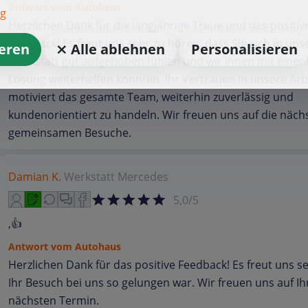
Antwort vom Autohaus
ng
Herzlichen Dank für die langjährige Treue und das positiv
Feedback! Es freut uns sehr zu hören, dass Sie sich in uns
ieren
⨯ Alle ablehnen
Personalisieren
Werkstatt gut aufgehoben fühlen und wir Ihnen mit einer
Lösung weiterhelfen konnten. Ihr Vertrauen in unsere Arb
motiviert das gesamte Team, weiterhin zuverlässig und
kundenorientiert zu handeln. Wir freuen uns auf die näch
gemeinsamen Besuche.
Damian K.
Werkstatt
Mercedes
5,0/5
,👍
Antwort vom Autohaus
Herzlichen Dank für das positive Feedback! Es freut uns s
Ihr Besuch bei uns so gelungen war. Wir freuen uns auf I
nächsten Termin.