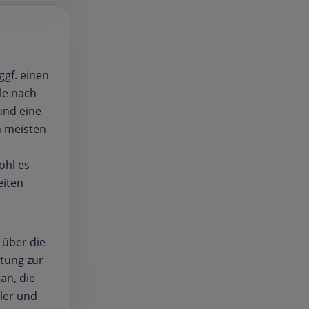
ggf. einen
le nach
und eine
n meisten
ohl es
eiten
 über die
itung zur
an, die
ller und