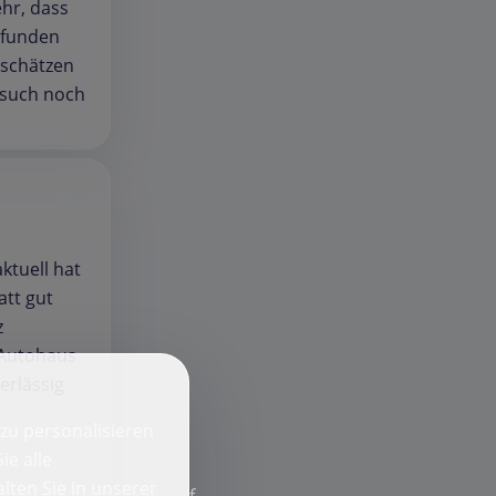
hr, dass
pfunden
 schätzen
esuch noch
ktuell hat
att gut
z
s Autohaus
erlässig
zu personalisieren
ie alle
lten Sie in unserer