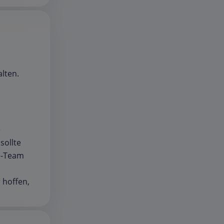
lten.
e
sollte
ce-Team
l
 hoffen,