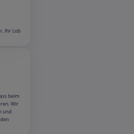
r. Ihr Lob
dass beim
eren. Wir
en und
iden