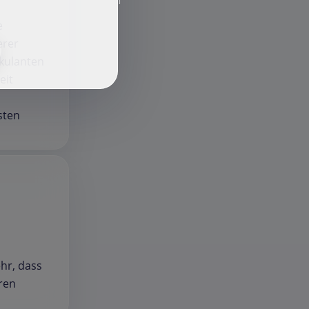
f
e
erer
 kulanten
eit
sten
ehr, dass
hren