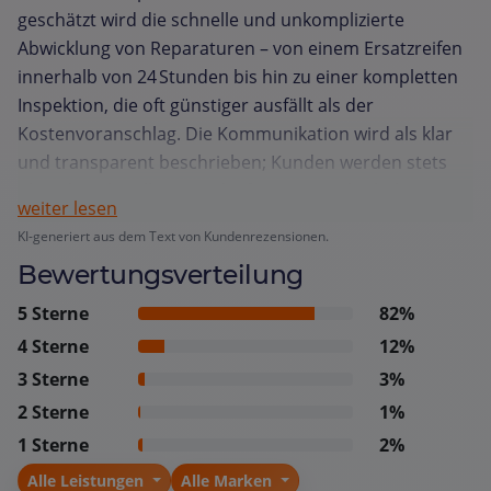
geschätzt wird die schnelle und unkomplizierte
Abwicklung von Reparaturen – von einem Ersatzreifen
innerhalb von 24 Stunden bis hin zu einer kompletten
Inspektion, die oft günstiger ausfällt als der
Kostenvoranschlag. Die Kommunikation wird als klar
und transparent beschrieben; Kunden werden stets
über den aktuellen Stand informiert und erhalten
weiter lesen
kompetente, fachlich fundierte Beratung. Der Service
KI-generiert aus dem Text von Kundenrezensionen.
nach Feierabend, das Bereitstellen von Leihfahrzeugen
Bewertungsverteilung
bzw. dem Hol und Bring Service sowie die pünktliche
Terminabsprache erleichtern den Alltag berufstätiger
5 Sterne
82%
Kunden. Auch das angenehme Ambiente, etwa ein
4 Sterne
12%
leckerer Kaffee im Wartebereich, trägt zum positiven
3 Sterne
3%
Gesamteindruck bei. Insgesamt fühlen sich Kunden
2 Sterne
1%
jederzeit willkommen, gut betreut und verlassen die
1 Sterne
2%
Werkstatt mit dem Gefühl, dass ihre Anliegen schnell
und zuverlässig gelöst wurden.
Alle Leistungen
Alle Marken