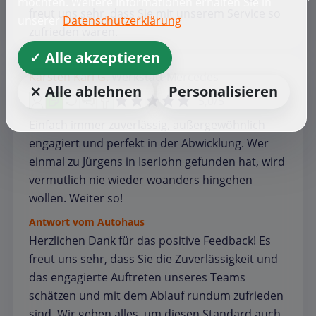
möchten. Weitere Informationen erhalten Sie in
freut uns sehr, dass Sie mit unserem Service so
unserer
Datenschutzerklärung
zufrieden waren.
✓ Alle akzeptieren
Karsten Karl G.
Werkstatt
Mercedes
⨯ Alle ablehnen
Personalisieren
5,0/5
Einfach immer zuverlässig, außergewöhnlich
engagiert und perfekt in der Abwicklung. Wer
einmal zu Jürgens in Iserlohn gefunden hat, wird
vermutlich nie wieder woanders hingehen
wollen. Weiter so!
Antwort vom Autohaus
Herzlichen Dank für das positive Feedback! Es
freut uns sehr, dass Sie die Zuverlässigkeit und
das engagierte Auftreten unseres Teams
schätzen und mit dem Ablauf rundum zufrieden
sind. Wir geben alles, um diesen Standard auch