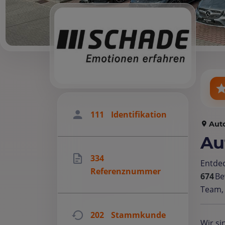
111
Identifikation
Aut
Au
334
Entde
Referenznummer
674
Be
Team, 
202
Stammkunde
Wir si