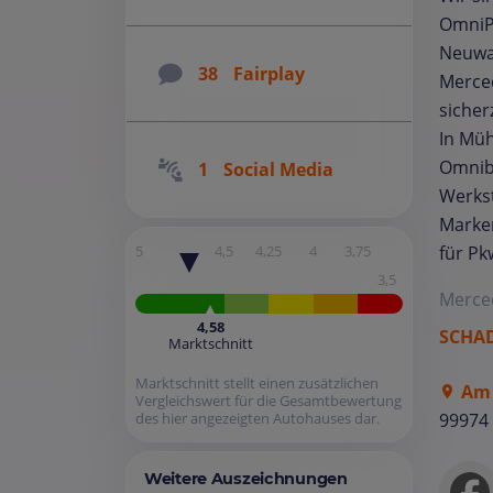
OmniPl
Neuwag
38
Fairplay
Merced
sicher
In Müh
Omnibu
1
Social Media
Werkst
Marken
für Pk
5
4,5
4,25
4
3,75
3,5
Merce
4,58
SCHAD
Marktschnitt
Marktschnitt stellt einen zusätzlichen
Am 
Vergleichswert für die Gesamtbewertung
99974
des hier angezeigten Autohauses dar.
Weitere Auszeichnungen