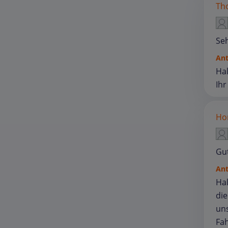
Th
Seh
An
Hal
Ih
Hor
Gu
An
Hal
die
un
Fah