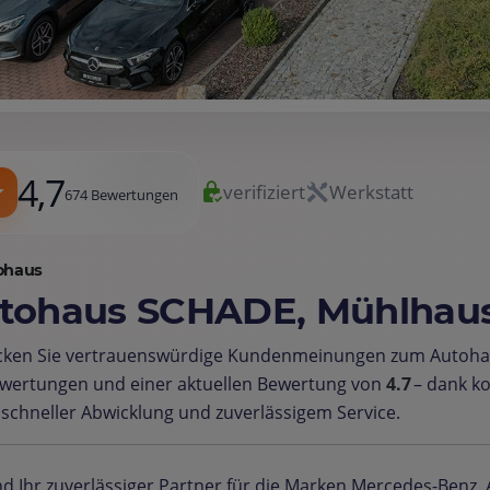
4,7
verifiziert
Werkstatt
674 Bewertungen
ohaus
tohaus SCHADE, Mühlhau
cken Sie vertrauenswürdige Kundenmeinungen zum Autoha
wertungen und einer aktuellen Bewertung von
4.7
– dank k
schneller Abwicklung und zuverlässigem Service.
nd Ihr zuverlässiger Partner für die Marken Mercedes-Benz