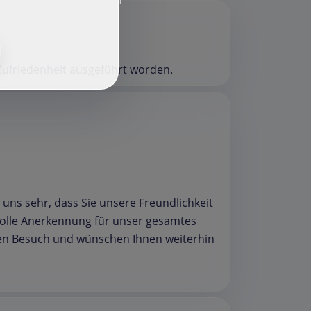
f
 Zufriedenheit ausgeführt worden.
 uns sehr, dass Sie unsere Freundlichkeit
tolle Anerkennung für unser gesamtes
ten Besuch und wünschen Ihnen weiterhin