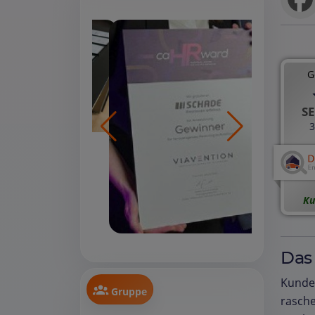
G
SE
3
Ku
Das
Kunde
Gruppe
rasche