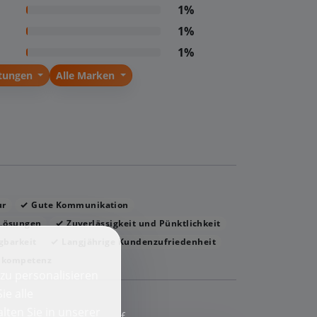
1%
1%
1%
stungen
Alle Marken
ur
Gute Kommunikation
 Lösungen
Zuverlässigkeit und Pünktlichkeit
gbarkeit
Langjährige Kundenzufriedenheit
hkompetenz
zu personalisieren
ie alle
lten Sie in unserer