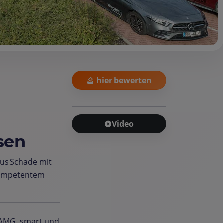
hier bewerten
Video
sen
us Schade mit
ompetentem
, AMG, smart und