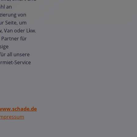
hl an
zierung von
ur Seite, um
w, Van oder Lkw.
Partner für
sige
ür all unsere
rmiet-Service
www.schade.de
Impressum