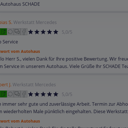
r Autohaus SCHADE
ias S.
Werkstatt
Mercedes
5,0/5
 Service
twort vom Autohaus
lo Herr S., vielen Dank für Ihre positive Bewertung. Wir fre
m Service in unserem Autohaus. Viele Grüße Ihr SCHADE T
ert J.
Werkstatt
Mercedes
5,0/5
 immer sehr gute und zuverlässige Arbeit. Termin zur Abh
 wiederholten Male pünktlich eingehalten. Diese Werkstatt 
twort vom Autohaus