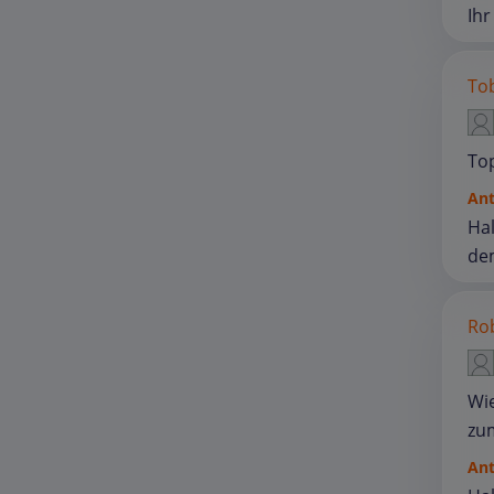
Ih
Tob
Top
An
Hal
de
Rob
Wie
zum
An