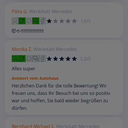
Pista G.
Werkstatt
Mercedes
1,0/5
🤯🖕‼️‼️‼️‼️‼️‼️‼️‼️‼️‼️
Monika Z.
Werkstatt
Mercedes
5,0/5
Alles super
Antwort vom Autohaus
Herzlichen Dank für die tolle Bewertung! Wir
freuen uns, dass Ihr Besuch bei uns so positiv
war und hoffen, Sie bald wieder begrüßen zu
dürfen.
Bernhard Michael S.
Werkstatt
Mercedes