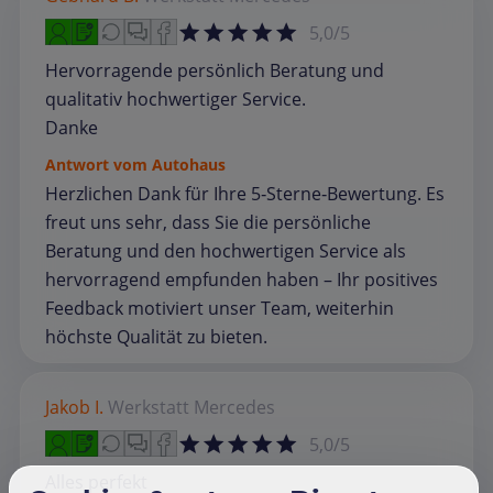
5,0/5
Hervorragende persönlich Beratung und
qualitativ hochwertiger Service.
Danke
Antwort vom Autohaus
Herzlichen Dank für Ihre 5‑Sterne‑Bewertung. Es
freut uns sehr, dass Sie die persönliche
Beratung und den hochwertigen Service als
hervorragend empfunden haben – Ihr positives
Feedback motiviert unser Team, weiterhin
höchste Qualität zu bieten.
Jakob I.
Werkstatt
Mercedes
5,0/5
Alles perfekt