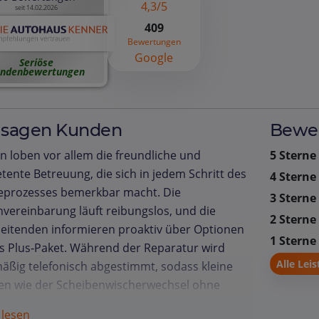
4,3/5
seit 14.02.2026
409
Bewertungen
Google
Seriöse
ndenbewertungen
 sagen Kunden
Bewer
 loben vor allem die freundliche und
5 Sterne
ente Betreuung, die sich in jedem Schritt des
4 Sterne
ceprozesses bemerkbar macht. Die
3 Sterne
vereinbarung läuft reibungslos, und die
2 Sterne
eitenden informieren proaktiv über Optionen
1 Sterne
s Plus‑Paket. Während der Reparatur wird
Alle Lei
äßig telefonisch abgestimmt, sodass kleine
en wie der Scheibenwischerwechsel ohne
erung erledigt werden. Die Fahrzeuge werden
 lesen