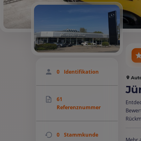
0
Identifikation
Aut
Jü
61
Entde
Referenznummer
Bewer
Rückm
0
Stammkunde
Mehr a