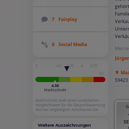
gehört
Famili
7
Fairplay
Verkau
Untern
Verkäu
0
Social Media
Merce
Jürge
5
4,5
4,25
4
3,75
Max
3,5
59423
4,58
Marktschnitt
Marktschnitt stellt einen zusätzlichen
Vergleichswert für die Gesamtbewertung
G
des hier angezeigten Autohauses dar.
SE
Weitere Auszeichnungen