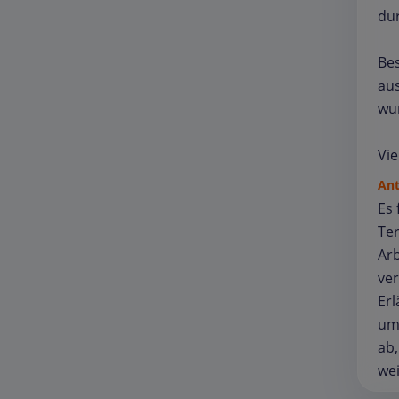
du
Be
au
wur
Vi
An
Es 
Te
Arb
ver
Erl
ums
ab,
wei