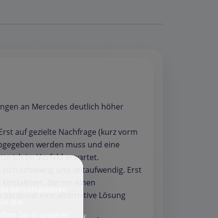
ungen an Mercedes deutlich höher
Erst auf gezielte Nachfrage (kurz vorm
 abgegeben werden muss und eine
te ich im Vorfeld erwartet.
e sich schwierig und zeitaufwendig. Erst
kontaktiert, die mir einen
zu personalisieren
ich privat eine alternative Lösung
ie alle
lten Sie in unserer