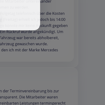
f
ie Mitarbeiter untereinander
ommen zu werden.
Folgetag telefonisch über die Kosten
Freitag) erhielt ich jedoch bis 14:00
age konnte mir keine Auskunft gegeben
. Ein Rückruf wurde angekündigt. Um
 Fahrzeug war bereits abholbereit,
s Fahrzeug gewaschen wurde.
, den ich mit der Marke Mercedes
n der Terminvereinbarung bis zur
ransparent. Die Mitarbeiter waren
vereinbarten Leistungen termingerecht