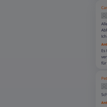
Car
All
Ab
Ich
An
Es
ver
für
Pet
Sch
An