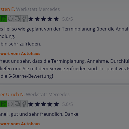
sten E.
Werkstatt
Mercedes
5,0/5
es lief so wie geplant von der Terminplanung über die An
holung.
 bin sehr zufrieden.
twort vom Autohaus
 freut uns sehr, dass die Terminplanung, Annahme, Durchf
liefen und Sie mit dem Service zufrieden sind. Ihr positive
 die 5‑Sterne‑Bewertung!
er Ulrich N.
Werkstatt
Mercedes
5,0/5
nell, gut und sehr freundlich. Danke.
twort vom Autohaus