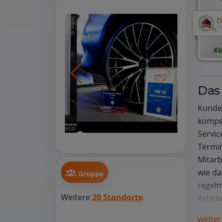
Ku
Das
Kunden
kompet
Servi
Termin
Mitarb
wie da
Gruppe
regelm
Weitere
20 Standorte
Arbeit
Verzög
weiter