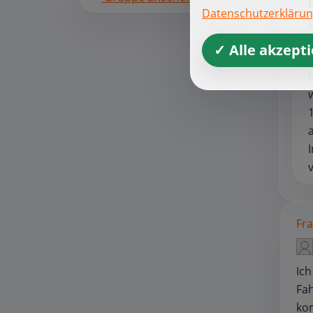
Datenschutzerkläru
✓ Alle akzept
Fra
Ich
Fah
kom