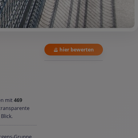
hier bewerten
en mit
469
 transparente
lick.
Jürgens-Gruppe