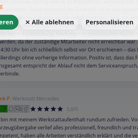
Beim Serviceempfang kam es zu Wartezeiten, während sich d
ng
unterhielten. Dabei entstand der Eindruck, nicht wahrgen
Bei der Fahrzeugabgabe wurde mir zugesichert, dass ich am 
ieren
⨯ Alle ablehnen
Personalisieren
sowie den Abholzeitpunkt informiert werde. Am nächsten Tag (
Uhr keine Rückmeldung. Nach eigener telefonischer Nachfr
werden, da der zuständige Mitarbeiter nicht erreichbar war
14:30 Uhr bin ich schließlich selbst vor Ort erschienen – das
allerdings ohne vorherige Information. Positiv ist, dass da
Insgesamt entspricht der Ablauf nicht dem Serviceanspruch
verbinde.
nk P.
Werkstatt
Mercedes
5,0/5
 bin mit meinem Werkstattaufenthalt rundum zufrieden. Vo
rzeugübergabe verlief alles professionell, freundlich und t
petent, haben alle Arbeiten verständlich erklärt und die 