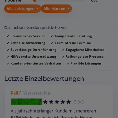
hilfsbereit, kundenorientiert und bestrebt
beschrieben, jede Situation im Rahmen seiner
Alle Leistungen
Alle Marken
Möglichkeiten bestmöglich zu lösen.
Das heben Kunden positiv hervor
Freundlicher Service
Kompetente Beratung
Schnelle Abwicklung
Termintreue Termine
Zuverlässige Durchführung
Engagierte Mitarbeiter
Hilfsbereite Unterstützung
Reibungslose Prozesse
Kundenorientiertes Verhalten
Flexible Lösungen
Letzte Einzelbewertungen
Ralf F.
Werkstatt
Kia
5,0/5
Als jahrzehnterlanger Kunde mit mehreren
BMW Modellen, habe ich Procar in Herne,