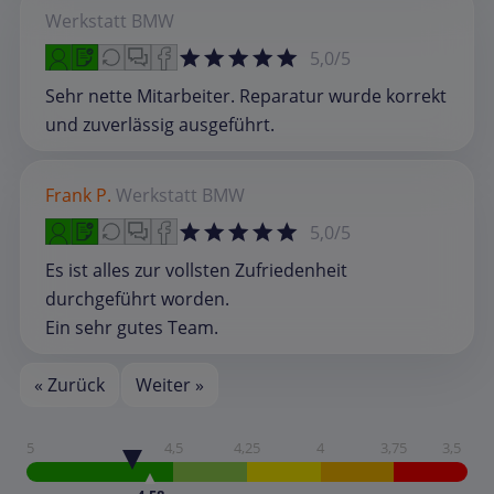
Werkstatt
BMW
5,0/5
Sehr nette Mitarbeiter. Reparatur wurde korrekt
und zuverlässig ausgeführt.
Frank P.
Werkstatt
BMW
5,0/5
Es ist alles zur vollsten Zufriedenheit
durchgeführt worden.
Ein sehr gutes Team.
« Zurück
Weiter »
5
4,5
4,25
4
3,75
3,5