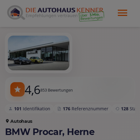
4,6
853 Bewertungen
101
Identifikation
176
Referenznummer
128
Sta
Autohaus
BMW Procar, Herne