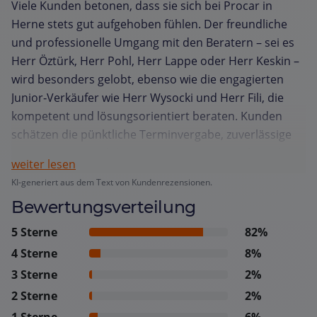
Viele Kunden betonen, dass sie sich bei Procar in
Herne stets gut aufgehoben fühlen. Der freundliche
und professionelle Umgang mit den Beratern – sei es
Herr Öztürk, Herr Pohl, Herr Lappe oder Herr Keskin –
wird besonders gelobt, ebenso wie die engagierten
Junior‑Verkäufer wie Herr Wysocki und Herr Fili, die
kompetent und lösungsorientiert beraten. Kunden
schätzen die pünktliche Terminvergabe, zuverlässige
Erinnerungen und die transparente Besprechung bei
weiter lesen
Übergabe und Abholung. Die Werkstatt überzeugt
KI-generiert aus dem Text von Kundenrezensionen.
durch schnelle, termingerechte Fertigstellung, saubere
Bewertungsverteilung
Fahrzeugübergabe und hochwertige Inspektionen,
wobei Leihwagen und umfassende Service‑Leistungen
5 Sterne
82%
positiv hervorgehoben werden. Langjährige BMW‑ und
4 Sterne
8%
Kia‑Besitzer berichten von durchweg hoher
3 Sterne
2%
Servicequalität, die sie gerne an Familie und Freunde
2 Sterne
2%
weiterempfehlen. Insgesamt wird das Team als
1 Sterne
6%