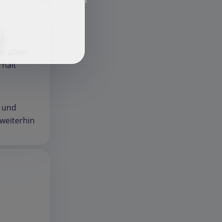
f
or allem
hält
n und
 weiterhin