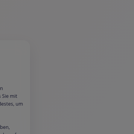
in
 Sie mit
Bestes, um
aben,