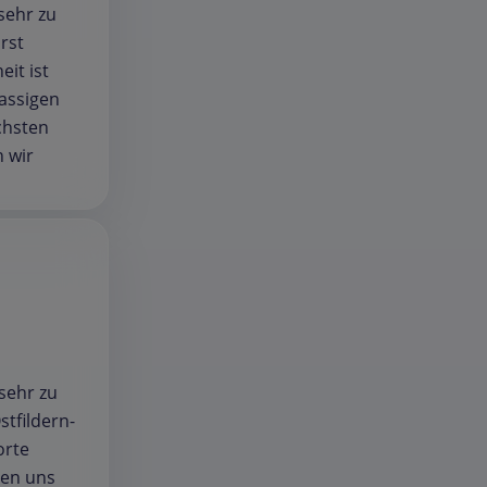
sehr zu
rst
it ist
lassigen
chsten
 wir
sehr zu
tfildern-
orte
uen uns