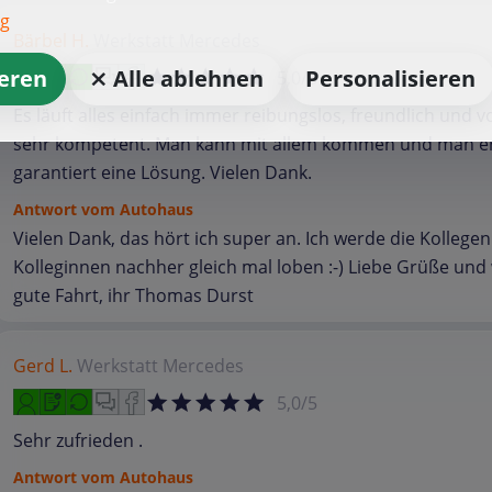
ng
Bärbel H.
Werkstatt
Mercedes
ieren
⨯ Alle ablehnen
Personalisieren
5,0/5
Es läuft alles einfach immer reibungslos, freundlich und v
sehr kompetent. Man kann mit allem kommen und man er
garantiert eine Lösung. Vielen Dank.
Antwort vom Autohaus
Vielen Dank, das hört ich super an. Ich werde die Kollege
Kolleginnen nachher gleich mal loben :-) Liebe Grüße und
gute Fahrt, ihr Thomas Durst
Gerd L.
Werkstatt
Mercedes
5,0/5
Sehr zufrieden .
Antwort vom Autohaus