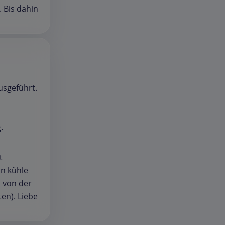
 Bis dahin
usgeführt.
.
t
in kühle
d von der
en). Liebe