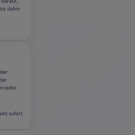
 darauf,
bis dahin
 der
der
Mercedes
eht sofort