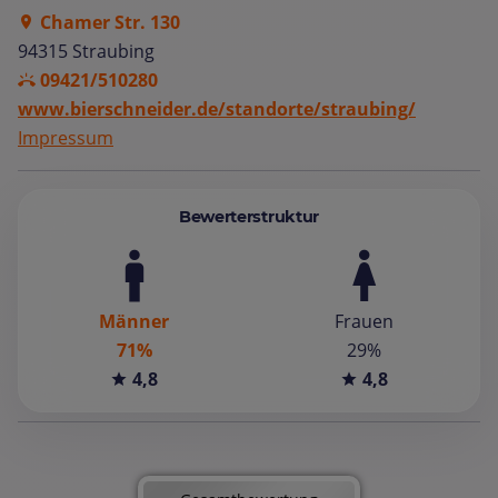
Chamer Str. 130
94315 Straubing
09421/510280
www.bierschneider.de/standorte/straubing/
Impressum
Bewerterstruktur
Männer
Frauen
71%
29%
4,8
4,8