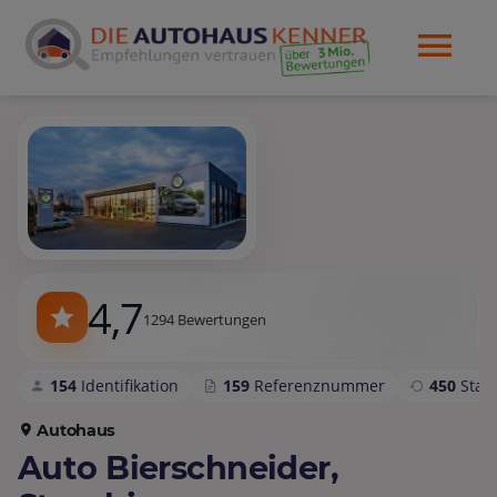
4,7
1294 Bewertungen
154
Identifikation
159
Referenznummer
450
Sta
Autohaus
Auto Bierschneider,