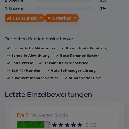
aufgehoben, empfehlen das Haus weiter und kommen
1 Sterne
0%
gern für weitere Fahrzeuge zurück.
Alle Leistungen
Alle Marken
Das heben Kunden positiv hervor
Freundliche Mitarbeiter
Kompetente Beratung
Schnelle Abwicklung
Gute Kommunikation
Faire Preise
Unkomplizierter Service
Zeit für Kunden
Gute Fahrzeugerklärung
Zuvorkommender Service
Kundenorientiert
Letzte Einzelbewertungen
Eva R.
Neuwagen
Skoda
5,0/5