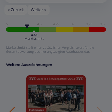
« Zurück
Weiter »
5
4,5
4,25
4
3,75
3,5
4,58
Marktschnitt
Marktschnitt stellt einen zusätzlichen Vergleichswert für die
Gesamtbewertung des hier angezeigten Autohauses dar.
Weitere Auszeichnungen