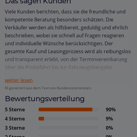
Das sagen Kunden
Viele Kunden berichten, dass sie die freundliche und
kompetente Beratung besonders schätzen. Die
Verkäufer werden als hilfsbereit, geduldig und ehrlich
beschrieben, wobei sie schnell auf Fragen reagieren
und individuelle Wünsche berücksichtigen. Der
gesamte Kauf und Leasingprozess wird als reibungslos
und transparent erlebt, von der Terminvereinbarung
über die Probefahrt bis zur Fahrzeugübergabe.
Kunden loben die zügige Abwicklung, die zuverlässige
weiter lesen
Kommunikation und die Flexibilität bei
KI-generiert aus dem Text von Kundenrezensionen.
Preisverhandlungen. Auch das ansprechende
Bewertungsverteilung
Ambiente im Autohaus und der herzliche Empfang am
Service Schalter hinterlassen einen positiven Eindruck.
5 Sterne
90%
Der Service Bereich wird für seine schnelle,
4 Sterne
9%
unkomplizierte Reparatur und den freundlichen
3 Sterne
0%
Fahrdienst gelobt. Insgesamt fühlen sich Käufer gut
2 Sterne
0%