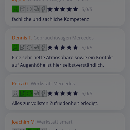
5,0/5
fachliche und sachliche Kompetenz
Dennis T.
Gebrauchtwagen
Mercedes
5,0/5
Eine sehr nette Atmosphäre sowie ein Kontakt
auf Augenhöhe ist hier selbstverständlich.
Petra G.
Werkstatt
Mercedes
5,0/5
Alles zur vollsten Zufriedenheit erledigt.
Joachim M.
Werkstatt
smart