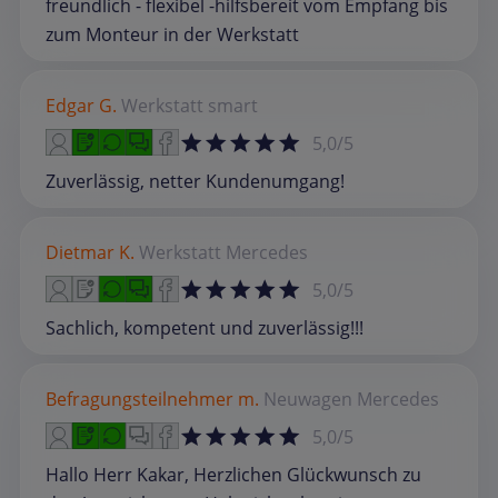
freundlich - flexibel -hilfsbereit vom Empfang bis
zum Monteur in der Werkstatt
Edgar G.
Werkstatt
smart
5,0/5
Zuverlässig, netter Kundenumgang!
Dietmar K.
Werkstatt
Mercedes
5,0/5
Sachlich, kompetent und zuverlässig!!!
Befragungsteilnehmer m.
Neuwagen
Mercedes
5,0/5
Hallo Herr Kakar, Herzlichen Glückwunsch zu