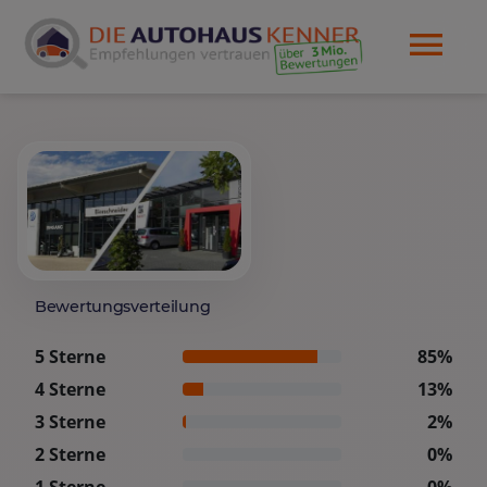
Bewertungsverteilung
5 Sterne
85%
4 Sterne
13%
3 Sterne
2%
2 Sterne
0%