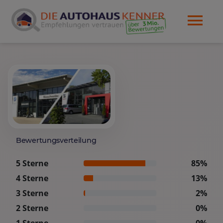
Bewertungsverteilung
5 Sterne
85%
4 Sterne
13%
3 Sterne
2%
2 Sterne
0%