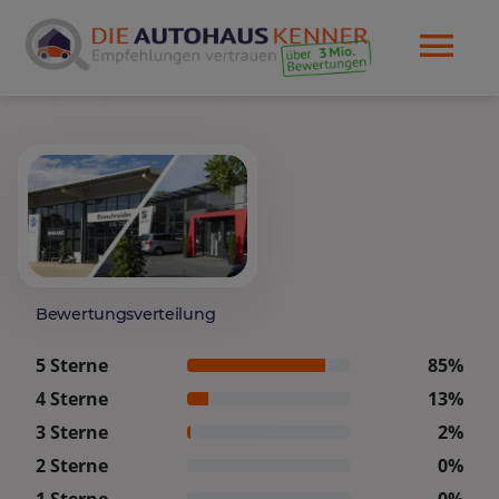
Bewertungsverteilung
5 Sterne
85%
4 Sterne
13%
3 Sterne
2%
2 Sterne
0%